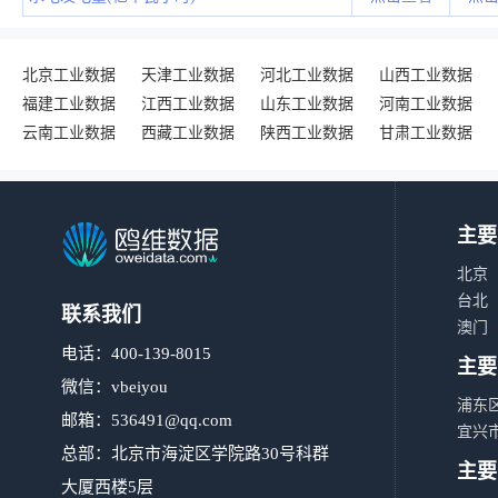
北京工业数据
天津工业数据
河北工业数据
山西工业数据
福建工业数据
江西工业数据
山东工业数据
河南工业数据
云南工业数据
西藏工业数据
陕西工业数据
甘肃工业数据
主要
北京
台北
联系我们
澳门
电话：400-139-8015
主要
微信：vbeiyou
浦东
邮箱：
536491@qq.com
宜兴
总部：北京市海淀区学院路30号科群
主要
大厦西楼5层