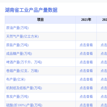
湖南省工业产品产量数据
项目
2021年
20
原油产量(万吨)
天然气产量(亿立方米)
原盐产量(万吨)
点击查看
点
成品糖产量(万吨)
点击查看
点
啤酒产量(万千升、万吨)
点击查看
点
卷烟产量(亿支、万箱)
点击查看
点
布产量(亿米)
点击查看
点
机制纸及纸板产量(万吨)
点击查看
点
焦炭产量(万吨)
点击查看
点
硫酸(折100%)产量(万吨)
点击查看
点