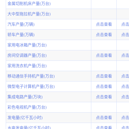
金属切削机床产量(万台)
大中型拖拉机产量(万台)
汽车产量(万辆)
点击查看
点
轿车产量(万辆)
点击查看
点
家用电冰箱产量(万台)
房间空调器产量(万台)
点击查看
点
家用洗衣机产量(万台)
移动通信手持机产量(万台)
点击查看
点
微型电子计算机产量(万台)
点击查看
点
集成电路产量(万块)
点击查看
点
彩色电视机产量(万台)
发电量(亿千瓦小时)
点击查看
点
水电发电量(亿千瓦小时)
点击查看
点