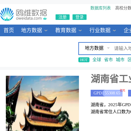
数据库列表
高校分
注册
登录
首页
地方数据
教育数据
行业数据
企
地方数据
全球
省市
城市
HOT
湖南省工
亿元
GPD
55308.65
湖南省，2025年GPD
湖南省常住人口数为6