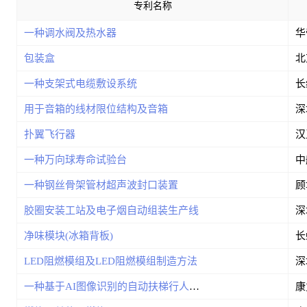
专利名称
一种调水阀及热水器
华
包装盒
一种支架式电缆敷设系统
用于音箱的线材限位结构及音箱
扑翼飞行器
汉
一种万向球寿命试验台
一种钢丝骨架管材超声波封口装置
顾
胶圈安装工站及电子烟自动组装生产线
净味模块(冰箱背板)
长
LED阻燃模组及LED阻燃模组制造方法
一种基于AI图像识别的自动扶梯行人摔倒监控器
康