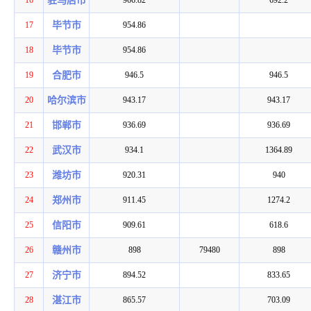
16
驻马店市
966.82
692.2
17
毕节市
954.86
18
毕节市
954.86
19
合肥市
946.5
946.5
20
哈尔滨市
943.17
943.17
21
邯郸市
936.69
936.69
22
武汉市
934.1
1364.89
23
潍坊市
920.31
940
24
郑州市
911.45
1274.2
25
信阳市
909.61
618.6
26
赣州市
898
79480
898
27
济宁市
894.52
833.65
28
湛江市
865.57
703.09