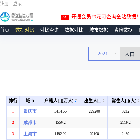
注册
登录
开通会员79元可查询全站数据
AD
首页
数据对比
对比查询
数据对比
城市数据
省份数据
2021
排行
城市
户籍人口(万人)
出生人口
常住人口(人)
1
重庆市
3414.66
229200
3212
2
成都市
1556.2
2119.2
3
上海市
1492.92
69100
2489