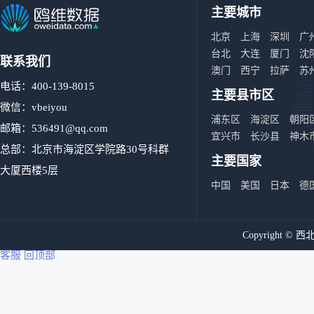
主要城市
北京
上海
深圳
广
台北
大连
厦门
沈
联系我们
澳门
西宁
拉萨
苏
电话：400-139-8015
主要县市区
微信：vbeiyou
浦东区
海淀区
朝阳
邮箱：
536491@qq.com
宜兴市
长沙县
神木
总部：北京市海淀区学院路30号科群
主要国家
大厦西楼5层
中国
美国
日本
德
Copyright
客服
回顶部