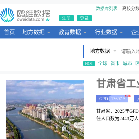
数据库列表
高校分
注册
登录
首页
地方数据
教育数据
行业数据
企
地方数据
全球
省市
城市
HOT
甘肃省工
亿元
GPD
13697.5
甘肃省，2025年GP
住人口数为2443万