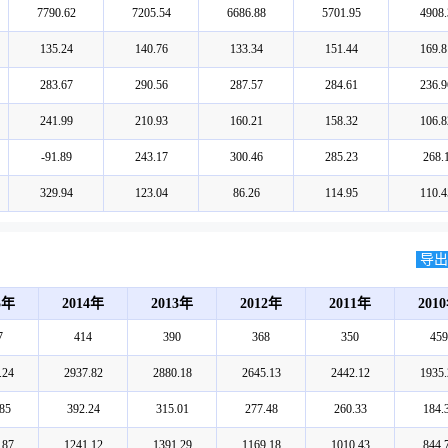
7790.62
7205.54
6686.88
5701.95
4908.
135.24
140.76
133.34
151.44
169.8
283.67
290.56
287.57
284.61
236.9
241.99
210.93
160.21
158.32
106.8
-91.89
243.17
300.46
285.23
268.
329.94
123.04
86.26
114.95
110.4
导出E
5年
2014年
2013年
2012年
2011年
201
7
414
390
368
350
459
.24
2937.82
2880.18
2645.13
2442.12
1935.
85
392.24
315.01
277.48
260.33
184.
.87
1241.12
1391.29
1169.18
1010.43
844.