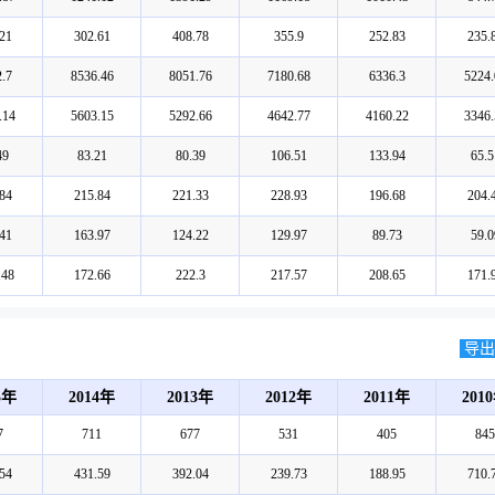
21
302.61
408.78
355.9
252.83
235.
.7
8536.46
8051.76
7180.68
6336.3
5224.
.14
5603.15
5292.66
4642.77
4160.22
3346.
49
83.21
80.39
106.51
133.94
65.5
84
215.84
221.33
228.93
196.68
204.
41
163.97
124.22
129.97
89.73
59.0
.48
172.66
222.3
217.57
208.65
171.
导出E
5年
2014年
2013年
2012年
2011年
201
7
711
677
531
405
845
54
431.59
392.04
239.73
188.95
710.