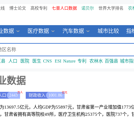
数线
博士论文
高校专利
七普人口数据
诺贝尔
世界大学排名
农
业数据
医疗数据
汽车数据
城市比较
指
区县
人口
医院
医生
CNS
ESI
Nature
专利
农林水
百强县
城市指
业数据
万人
亿元
人口
2443
财政收入
1001.86
D为13697.5亿元，人均GDP为55897元，甘肃省第一产业增加值17
人，甘肃省拥有高等院校49所，医疗卫生机构25375个，医院737个，甘