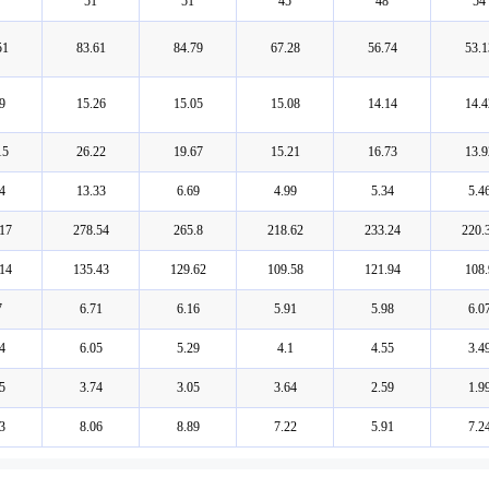
51
51
45
48
54
51
83.61
84.79
67.28
56.74
53.1
9
15.26
15.05
15.08
14.14
14.4
15
26.22
19.67
15.21
16.73
13.9
4
13.33
6.69
4.99
5.34
5.4
17
278.54
265.8
218.62
233.24
220.
14
135.43
129.62
109.58
121.94
108.
7
6.71
6.16
5.91
5.98
6.0
4
6.05
5.29
4.1
4.55
3.4
5
3.74
3.05
3.64
2.59
1.9
3
8.06
8.89
7.22
5.91
7.2