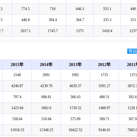
.3
774.5
718
646.3
555.1
449.
.5
440.8
394.4
364.7
335.3
313.
.7
2017.1
1745.7
1575
1410.4
1237
导出E
2015年
2014年
2013年
2012年
201
2148
2091
1992
1735
1371
4246.87
4239.79
4029.37
3591.27
3072.
797.4
696.81
566.43
490.51
392.6
1423.04
1602.6
1720.52
1460.97
1228.
558.64
510.84
575.09
509.71
367.9
11918.33
11348.25
10422.52
9146.01
7665.