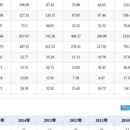
91
108.06
87.42
53.98
42.61
210.
06
127.31
120.13
87.85
67.46
158.
97
72.5
64.01
53.52
32.32
76.0
44
837.07
743.28
496.37
369.09
1253
75
447.31
412.13
278.31
217.91
781.
32
22.77
19.29
11.53
10.79
27.8
71
23.51
20.71
13.05
10.41
36.9
18
15.03
12.61
7.59
6.47
17.5
71
20.19
32.92
15.43
16.73
24.
导出E
5年
2014年
2013年
2012年
2011年
201