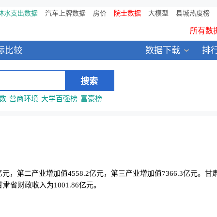
鸥维数据发布：2024中国大
林水支出数据
汽车上牌数据
房价
院士数据
大模型
县城热度榜
所有数
全新医院库 包含11万多医疗
标比较
数据下载
排
中国县城全年热度监测榜
数
营商环境
大学百强榜
富豪榜
73亿元，第二产业增加值4558.2亿元，第三产业增加值7366.3亿元。甘
肃省财政收入为1001.86亿元。