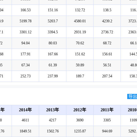
04
166.53
151.16
132.72
138.5
116.
.9
5199.78
5203.7
4580.01
4239.2
3723.
.1
3301.12
3394.5
2931.19
2736.72
2363.
72
94.04
80.03
70.62
68.72
66.1
68
177.91
167.66
151.62
156.61
144.
85
67.34
61.39
59.89
56.51
48.8
71
252.73
237.99
189.7
207.54
158.
导出E
5年
2014年
2013年
2012年
2011年
201
0
4611
4217
3690
3305
1109
.76
1849.51
1502.76
1235.87
944.69
5292.