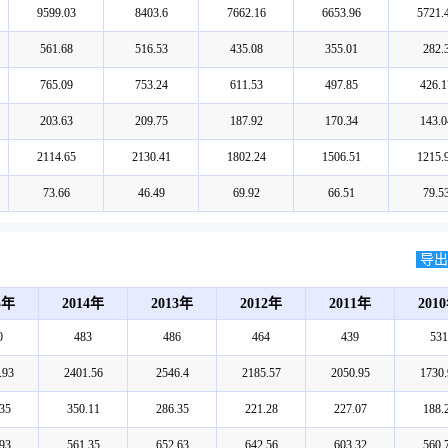
9599.03
8403.6
7662.16
6653.96
5721.
561.68
516.53
435.08
355.01
282.
765.09
753.24
611.53
497.85
426.1
203.63
209.75
187.92
170.34
143.0
2114.65
2130.41
1802.24
1506.51
1215.
73.66
46.49
69.92
66.51
79.5
导出E
5年
2014年
2013年
2012年
2011年
201
0
483
486
464
439
531
.93
2401.56
2546.4
2185.57
2050.95
1730.
35
350.11
286.35
221.28
227.07
188.
93
561.35
652.63
642.56
603.32
560.