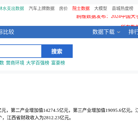
鸥维数据发布：2024中国大
林水支出数据
汽车上牌数据
房价
院士数据
大模型
县城热度榜
所有数
全新医院库 包含11万多医疗
标比较
数据下载
排
中国县城全年热度监测榜
数
营商环境
大学百强榜
富豪榜
9亿元，第二产业增加值14274.5亿元，第三产业增加值19095.6亿元
个，江西省财政收入为2812.23亿元。