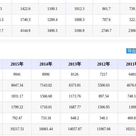
3
1422.6
1100.1
1012.3
861.7
739.
.3
1740.3
1289.4
1008.3
707.6
522.
.7
4144.9
3496.3
3186.9
2746.7
2306
导出E
2015年
2014年
2013年
2012年
201
9941
8996
8126
7217
6481
8047.34
7143.02
6373.81
5500.63
4678.
1831.17
1566.68
1173.76
897.54
748.1
1799.22
1710.01
1687.77
1506.95
1309
792.47
733.18
648.2
546.1
469.8
19217.51
16061.44
14057.87
11967.66
10211.