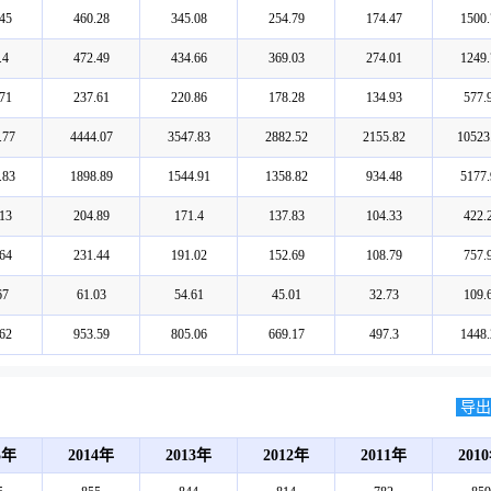
45
460.28
345.08
254.79
174.47
1500.
.4
472.49
434.66
369.03
274.01
1249.
71
237.61
220.86
178.28
134.93
577.
.77
4444.07
3547.83
2882.52
2155.82
10523
.83
1898.89
1544.91
1358.82
934.48
5177.
13
204.89
171.4
137.83
104.33
422.
64
231.44
191.02
152.69
108.79
757.
67
61.03
54.61
45.01
32.73
109.
62
953.59
805.06
669.17
497.3
1448.
导出E
5年
2014年
2013年
2012年
2011年
201