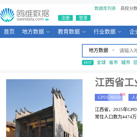
数据库列表
高校分
注册
登录
首页
地方数据
教育数据
行业数据
企
地方数据
全球
省市
城市
HOT
江西省工
亿元
GPD
36020
人
江西省，2025年GP
常住人口数为4474万