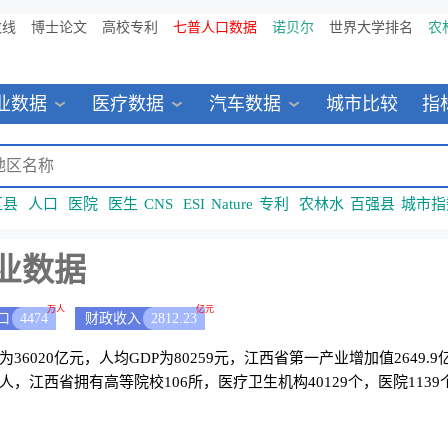
数线
博士论文
高校专利
七普人口数据
诺贝尔
世界大学排名
农
业数据
医疗数据
汽车数据
城市比较
指
区县
人口
医院
医生
CNS
ESI
Nature
专利
农林水
百强县
城市指
业数据
万人
亿元
口
4474
财政收入
2812.23
D为36020亿元，人均GDP为80259元，江西省第一产业增加值2649.
人，江西省拥有高等院校106所，医疗卫生机构40129个，医院1139