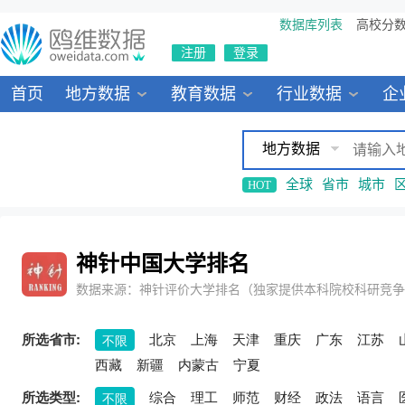
数据库列表
高校分
注册
登录
首页
地方数据
教育数据
行业数据
企
地方数据
全球
省市
城市
HOT
神针中国大学排名
数据来源：神针评价大学排名（独家提供本科院校科研竞争
所选省市:
北京
上海
天津
重庆
广东
江苏
不限
西藏
新疆
内蒙古
宁夏
所选类型:
综合
理工
师范
财经
政法
语言
不限