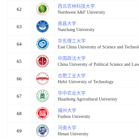
西北农林科技大学
62
Northwest A&F University
南昌大学
63
Nanchang University
华东理工大学
64
East China University of Science and Techno
中国政法大学
65
China University of Political Science and La
合肥工业大学
66
Hefei University of Technology
华中农业大学
67
Huazhong Agricultural University
福州大学
68
Fuzhou University
河南大学
69
Henan University