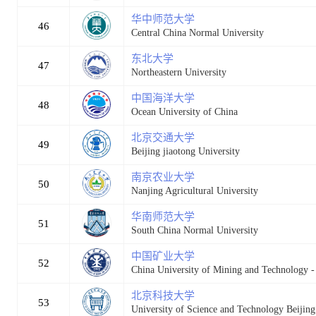
华中师范大学
46
Central China Normal University
东北大学
47
Northeastern University
中国海洋大学
48
Ocean University of China
北京交通大学
49
Beijing jiaotong University
南京农业大学
50
Nanjing Agricultural University
华南师范大学
51
South China Normal University
中国矿业大学
52
China University of Mining and Technology 
北京科技大学
53
University of Science and Technology Beijing