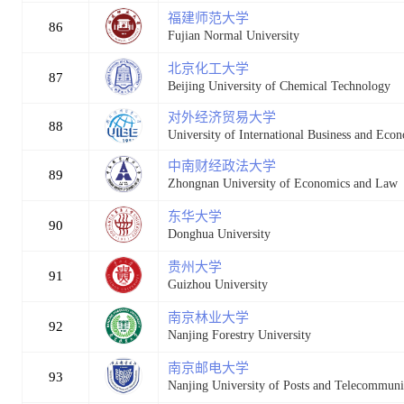
福建师范大学
86
Fujian Normal University
北京化工大学
87
Beijing University of Chemical Technology
对外经济贸易大学
88
University of International Business and Eco
中南财经政法大学
89
Zhongnan University of Economics and Law
东华大学
90
Donghua University
贵州大学
91
Guizhou University
南京林业大学
92
Nanjing Forestry University
南京邮电大学
93
Nanjing University of Posts and Telecommuni