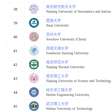
南京航空航天大学
38
Nanjing University of Aeronautics and Astrona
暨南大学
39
Jinan University
苏州大学
40
Soochow University (China)
西南交通大学
41
Southwest Jiaotong University
南京师范大学
42
Nanjing Normal University
南京理工大学
43
Nanjing University of Science and Technolog
哈尔滨工程大学
44
Harbin Engineering University
武汉理工大学
45
Wuhan University of Technology