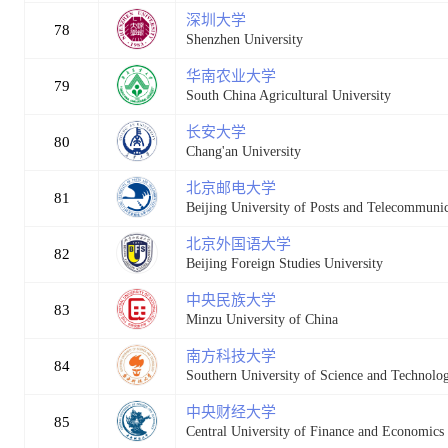
深圳大学
78
Shenzhen University
华南农业大学
79
South China Agricultural University
长安大学
80
Chang'an University
北京邮电大学
81
Beijing University of Posts and Telecommunic
北京外国语大学
82
Beijing Foreign Studies University
中央民族大学
83
Minzu University of China
南方科技大学
84
Southern University of Science and Technolo
中央财经大学
85
Central University of Finance and Economics