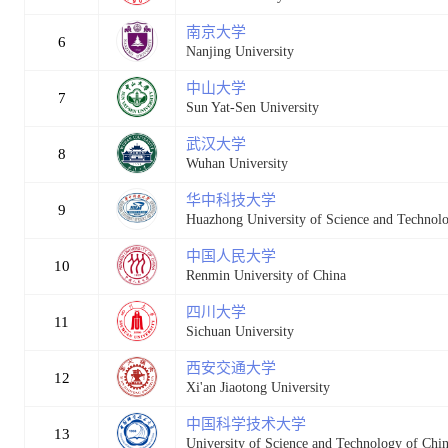
南京大学
6
Nanjing University
中山大学
7
Sun Yat-Sen University
武汉大学
8
Wuhan University
华中科技大学
9
Huazhong University of Science and Technol
中国人民大学
10
Renmin University of China
四川大学
11
Sichuan University
西安交通大学
12
Xi'an Jiaotong University
中国科学技术大学
13
University of Science and Technology of Chi