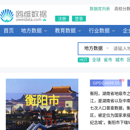
数据库列表
高校分
注册
登录
首页
地方数据
教育数据
行业数据
企
地方数据
全球
省市
城市
HOT
亿元
GPD
4689.55
衡阳，湖南省地级市
衡阳市
江，是湖南省以及中
七次人口普查数据，衡
区，被定位为国家承
纪念城”。衡阳市下辖
强。2020年衡阳生产总