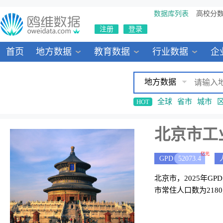
数据库列表
高校分
注册
登录
首页
地方数据
教育数据
行业数据
企
地方数据
全球
省市
城市
HOT
北京市工
亿元
GPD
52073.4
北京市，2025年GP
市常住人口数为218