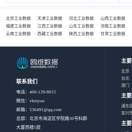
北京工业数据
天津工业数据
河北工业数据
山西工业数据
福建工业数据
江西工业数据
山东工业数据
河南工业数据
云南工业数据
西藏工业数据
陕西工业数据
甘肃工业数据
主要
北京
台北
联系我们
澳门
电话：400-139-8015
主要
微信：vbeiyou
浦东
邮箱：
536491@qq.com
宜兴
总部：北京市海淀区学院路30号科群
主要
大厦西楼5层