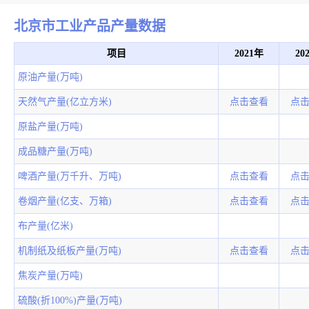
北京市工业产品产量数据
项目
2021年
20
原油产量(万吨)
天然气产量(亿立方米)
点击查看
点
原盐产量(万吨)
成品糖产量(万吨)
啤酒产量(万千升、万吨)
点击查看
点
卷烟产量(亿支、万箱)
点击查看
点
布产量(亿米)
机制纸及纸板产量(万吨)
点击查看
点
焦炭产量(万吨)
硫酸(折100%)产量(万吨)