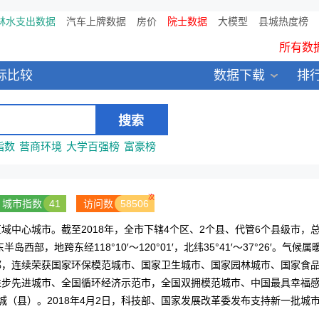
林水支出数据
汽车上牌数据
房价
院士数据
鸥维数据发布：2024中国大
大模型
县城热度榜
所有数
全新医院库 包含11万多医疗
标比较
数据下载
排
中国县城全年热度监测榜T
指数
营商环境
大学百强榜
富豪榜
次
城市指数
41
访问数
58506
中心城市。截至2018年，全市下辖4个区、2个县、代管6个县级市，
西部，地跨东经118°10′～120°01′，北纬35°41′～37°26′。气候属
都，连续荣获国家环保模范城市、国家卫生城市、国家园林城市、国家食
进步先进城市、全国循环经济示范市，全国双拥模范城市、中国最具幸福
城（县）。2018年4月2日，科技部、国家发展改革委发布支持新一批城
</p>