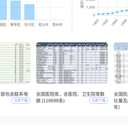
2024-12-07
2024-
全部包含联系电
全国医院库，含医院、卫生院等数
全国民
）
据 (118698条)
吐量及起
立即下载
立即下载
年）