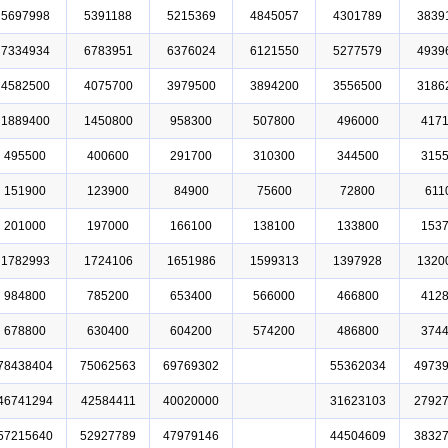
5697998
5391188
5215369
4845057
4301789
3839
7334934
6783951
6376024
6121550
5277579
4939
4582500
4075700
3979500
3894200
3556500
3186
1889400
1450800
958300
507800
496000
417
495500
400600
291700
310300
344500
315
151900
123900
84900
75600
72800
611
201000
197000
166100
138100
133800
153
1782993
1724106
1651986
1599313
1397928
1320
984800
785200
653400
566000
466800
412
678800
630400
604200
574200
486800
374
78438404
75062563
69769302
55362034
4973
46741294
42584411
40020000
31623103
2792
57215640
52927789
47979146
44504609
3832