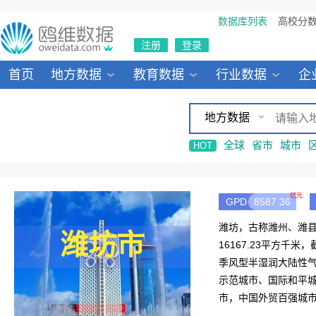
数据库列表
高校分
注册
登录
首页
地方数据
教育数据
行业数据
企
地方数据
全球
省市
城市
HOT
亿元
GPD
8587.36
潍坊，古称潍州、潍县
潍坊市
16167.23平方千米
季风型半湿润大陆性
示范城市、国际和平
市，中国外贸百强城市
创新型城市建设的名单