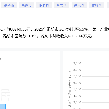
高密市
昌邑市
临朐县
奎文区
昌乐县
潍城区
GDP为80760.35元，2025年潍坊市GDP增长率5.5%， 第一
所， 潍坊市医院数319个，潍坊市财政收入6305166万元。