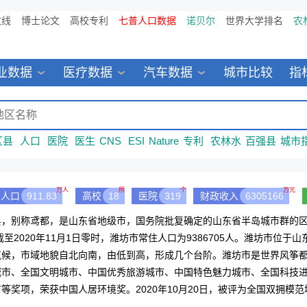
数线
博士论文
高校专利
七普人口数据
诺贝尔
世界大学排名
农
业数据
医疗数据
汽车数据
城市比较
指
区县
人口
医院
医生
CNS
ESI
Nature
专利
农林水
百强县
城市
万人
所
个
万元
人口
911.83
高校
18
医院
319
财政收入
6305166
，别称鸢都，是山东省地级市，国务院批复确定的山东省半岛城市群的区域
，截至2020年11月1日零时，潍坊市常住人口为9386705人。潍坊市位于山东半岛
气候，市域地貌自北向南，由低到高，形成几个台阶。潍坊市是世界风筝
城市、全国文明城市、中国优秀旅游城市、中国特色魅力城市、全国科技
等奖项，荣获中国人居环境奖。2020年10月20日，被评为全国双拥模范
，全国17座城市入选，潍坊名列其中。2018年1月，潍坊入选首批社会信用