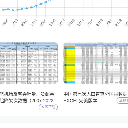
12-01
2024-11-10
航机场旅客吞吐量、货邮吞
中国第七次人口普查分区县数据
降架次数据（2007-2022
EXCEL完美版本
立即
立即下载