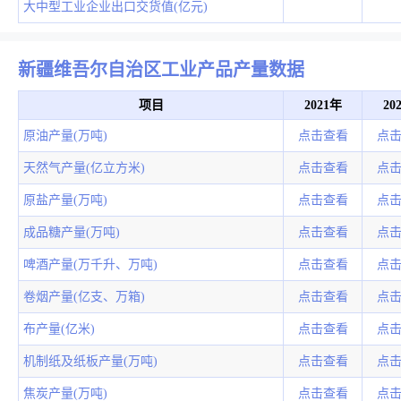
大中型工业企业出口交货值(亿元)
新疆维吾尔自治区工业产品产量数据
项目
2021年
20
原油产量(万吨)
点击查看
点
天然气产量(亿立方米)
点击查看
点
原盐产量(万吨)
点击查看
点
成品糖产量(万吨)
点击查看
点
啤酒产量(万千升、万吨)
点击查看
点
卷烟产量(亿支、万箱)
点击查看
点
布产量(亿米)
点击查看
点
机制纸及纸板产量(万吨)
点击查看
点
焦炭产量(万吨)
点击查看
点