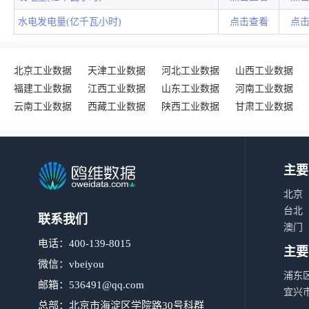
水电发电量(亿千瓦小时)
点击查看
点
北京工业数据
天津工业数据
河北工业数据
山西工业数据
福建工业数据
江西工业数据
山东工业数据
河南工业数据
云南工业数据
西藏工业数据
陕西工业数据
甘肃工业数据
主要
北京
台北
联系我们
澳门
电话：400-139-8015
主要
微信：vbeiyou
浦东
邮箱：
536491@qq.com
宜兴
总部：北京市海淀区学院路30号科群