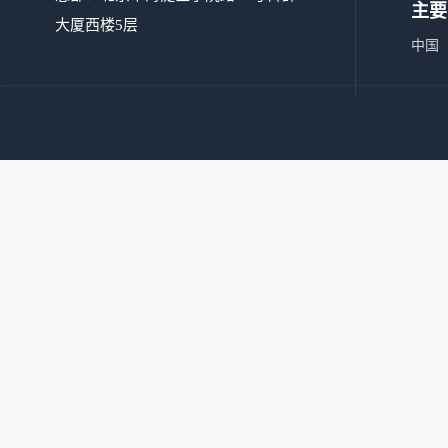
主要
大厦西楼5层
中国