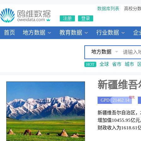
数据库列表
高校分
注册
登录
首页
地方数据
教育数据
行业数据
企
地方数据
全球
省市
城市
HOT
新疆维吾
亿元
GPD
21462.14
新疆维吾尔自治区，20
增加值10455.9
财政收入为1618.61