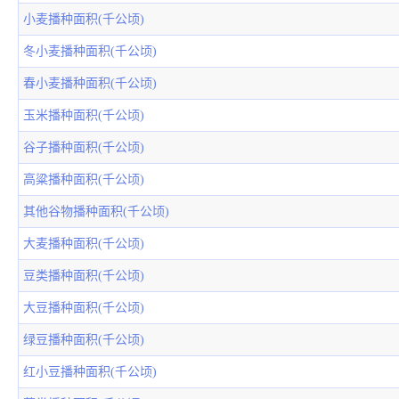
小麦播种面积(千公顷)
冬小麦播种面积(千公顷)
春小麦播种面积(千公顷)
玉米播种面积(千公顷)
谷子播种面积(千公顷)
高粱播种面积(千公顷)
其他谷物播种面积(千公顷)
大麦播种面积(千公顷)
豆类播种面积(千公顷)
大豆播种面积(千公顷)
绿豆播种面积(千公顷)
红小豆播种面积(千公顷)