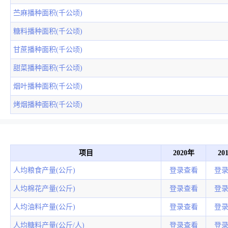
苎麻播种面积(千公顷)
糖料播种面积(千公顷)
甘蔗播种面积(千公顷)
甜菜播种面积(千公顷)
烟叶播种面积(千公顷)
烤烟播种面积(千公顷)
项目
2020年
20
人均粮食产量(公斤)
登录查看
登
人均棉花产量(公斤)
登录查看
登
人均油料产量(公斤)
登录查看
登
人均糖料产量(公斤/人)
登录查看
登