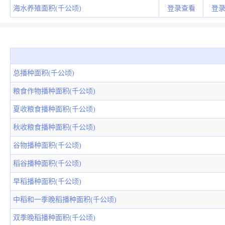
海水养殖面积(千公顷)
登录查看
登
总播种面积(千公顷)
粮食作物播种面积(千公顷)
夏收粮食播种面积(千公顷)
秋收粮食播种面积(千公顷)
谷物播种面积(千公顷)
稻谷播种面积(千公顷)
早稻播种面积(千公顷)
中稻和一季晚稻播种面积(千公顷)
双季晚稻播种面积(千公顷)