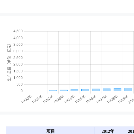
项目
2012年
20