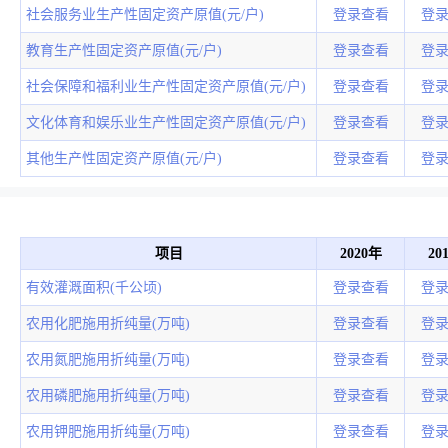
社会服务业生产性固定资产原值(元/户)
登录查看
登
教育生产性固定资产原值(元/户)
登录查看
登
社会保障和福利业生产性固定资产原值(元/户)
登录查看
登
文化体育和娱乐业生产性固定资产原值(元/户)
登录查看
登
其他生产性固定资产原值(元/户)
登录查看
登
项目
2020年
20
有效灌溉面积(千公顷)
登录查看
登
农用化肥施用折纯量(万吨)
登录查看
登
农用氮肥施用折纯量(万吨)
登录查看
登
农用磷肥施用折纯量(万吨)
登录查看
登
农用钾肥施用折纯量(万吨)
登录查看
登