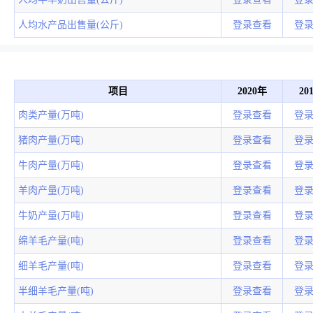
人均水产品出售量(公斤)
登录查看
登
项目
2020年
20
肉类产量(万吨)
登录查看
登
猪肉产量(万吨)
登录查看
登
牛肉产量(万吨)
登录查看
登
羊肉产量(万吨)
登录查看
登
牛奶产量(万吨)
登录查看
登
绵羊毛产量(吨)
登录查看
登
细羊毛产量(吨)
登录查看
登
半细羊毛产量(吨)
登录查看
登