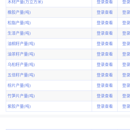
木材产量(万立方米)
登录查看
登
橡胶产量(吨)
登录查看
登
松脂产量(吨)
登录查看
登
生漆产量(吨)
登录查看
登
油桐籽产量(吨)
登录查看
登
油茶籽产量(吨)
登录查看
登
乌桕籽产量(吨)
登录查看
登
五倍籽产量(吨)
登录查看
登
棕片产量(吨)
登录查看
登
竹笋片产量(吨)
登录查看
登
紫胶产量(吨)
登录查看
登