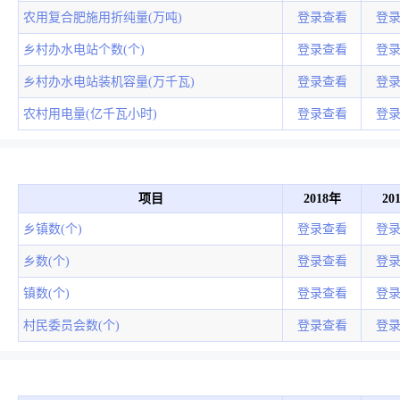
农用复合肥施用折纯量(万吨)
登录查看
登
乡村办水电站个数(个)
登录查看
登
乡村办水电站装机容量(万千瓦)
登录查看
登
农村用电量(亿千瓦小时)
登录查看
登
项目
2018年
20
乡镇数(个)
登录查看
登
乡数(个)
登录查看
登
镇数(个)
登录查看
登
村民委员会数(个)
登录查看
登