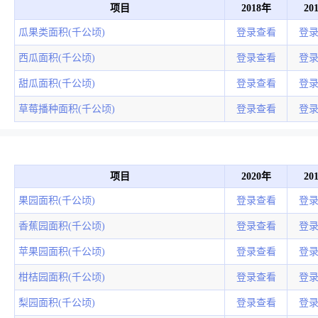
项目
2018年
20
瓜果类面积(千公顷)
登录查看
登
西瓜面积(千公顷)
登录查看
登
甜瓜面积(千公顷)
登录查看
登
草莓播种面积(千公顷)
登录查看
登
项目
2020年
20
果园面积(千公顷)
登录查看
登
香蕉园面积(千公顷)
登录查看
登
苹果园面积(千公顷)
登录查看
登
柑桔园面积(千公顷)
登录查看
登
梨园面积(千公顷)
登录查看
登