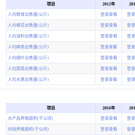
项目
2012年
20
人均粮食出售量(公斤)
登录查看
登
人均棉花出售量(公斤)
登录查看
登
人均油料出售量(公斤)
登录查看
登
人均麻类出售量(公斤)
登录查看
登
人均烟叶出售量(公斤)
登录查看
登
人均蔬菜出售量(公斤)
登录查看
登
人均水果出售量(公斤)
登录查看
登
项目
2016年
20
水产品养殖面积(千公顷)
登录查看
登
内陆养殖面积(千公顷)
登录查看
登