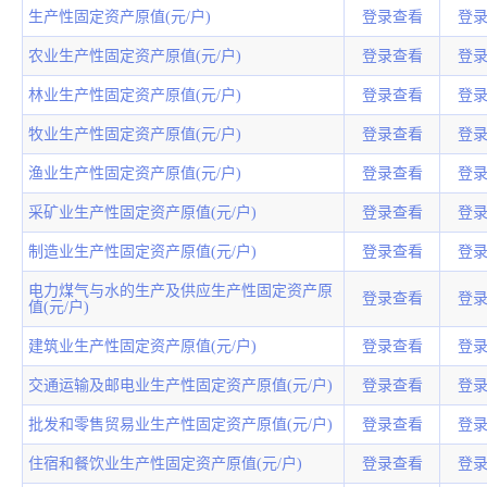
生产性固定资产原值(元/户)
登录查看
登
农业生产性固定资产原值(元/户)
登录查看
登
林业生产性固定资产原值(元/户)
登录查看
登
牧业生产性固定资产原值(元/户)
登录查看
登
渔业生产性固定资产原值(元/户)
登录查看
登
采矿业生产性固定资产原值(元/户)
登录查看
登
制造业生产性固定资产原值(元/户)
登录查看
登
电力煤气与水的生产及供应生产性固定资产原
登录查看
登
值(元/户)
建筑业生产性固定资产原值(元/户)
登录查看
登
交通运输及邮电业生产性固定资产原值(元/户)
登录查看
登
批发和零售贸易业生产性固定资产原值(元/户)
登录查看
登
住宿和餐饮业生产性固定资产原值(元/户)
登录查看
登