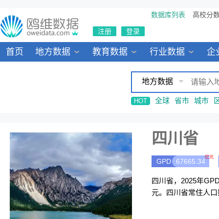
数据库列表
高校分
注册
登录
首页
地方数据
教育数据
行业数据
企
地方数据
全球
省市
城市
HOT
四川省
亿元
GPD
67665.34
四川省，2025年GPD
元。四川省常住人口数