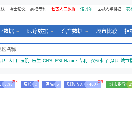
数线
博士论文
高校专利
七普人口数据
诺贝尔
世界大学排名
农
业数据
医疗数据
汽车数据
城市比较
指
区县
人口
医院
医生
CNS
ESI
Nature
专利
农林水
百强县
城市
万人
所
个
万元
口
5.35
高校
0
医院
6
财政收入
44007
城市指数
2