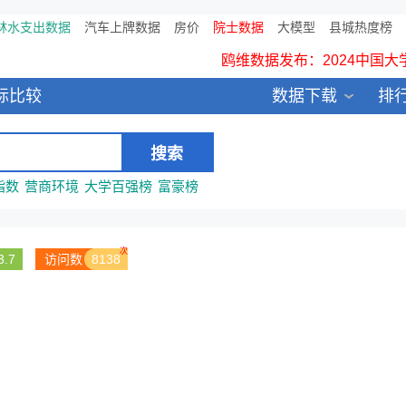
林水支出数据
汽车上牌数据
房价
院士数据
中国县城全年热度监测榜T
大模型
县城热度榜
鸥维数据发布：2024中国大
所有数
标比较
数据下载
排
全新医院库 包含11万多医疗
指数
营商环境
大学百强榜
富豪榜
次
3.7
访问数
8138