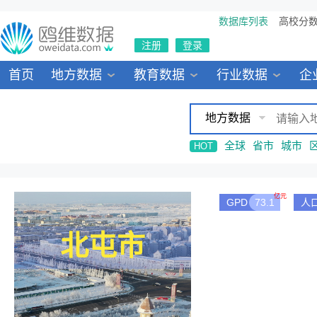
数据库列表
高校分
注册
登录
首页
地方数据
教育数据
行业数据
企
地方数据
全球
省市
城市
HOT
亿元
GPD
73.1
人
北屯市