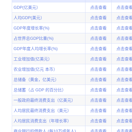
GDP(亿美元）
点击查看
点击查
人均GDP(美元）
点击查看
点击查
GDP年度增长率(%)
点击查看
点击查
占世界总GDP比重(%)
点击查看
点击查
GDP年度人均增长率(%)
点击查看
点击查
工业增加值(亿美元）
点击查看
点击查
农业增加值(亿元 本币）
点击查看
点击查
总储备（黄金，亿美元）
点击查看
点击查
总储蓄（占 GDP 的百分比）
点击查看
点击查
一般政府最终消费支出（亿美元）
点击查看
点击查
人均居民最终消费支出（美元）
点击查看
点击查
人均居民消费支出（年增长率）
点击查看
点击查
商业银行的借款人 (每10万成年人)
点击查看
点击查