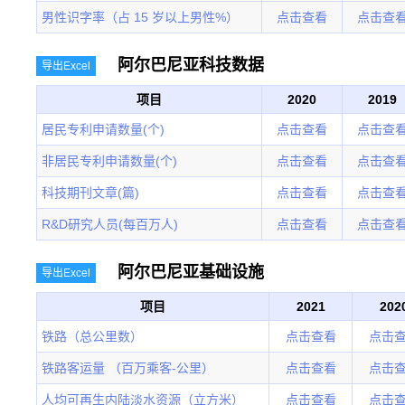
男性识字率（占 15 岁以上男性%）
点击查看
点击查
阿尔巴尼亚科技数据
导出Excel
项目
2020
2019
居民专利申请数量(个)
点击查看
点击查
非居民专利申请数量(个)
点击查看
点击查
科技期刊文章(篇)
点击查看
点击查
R&D研究人员(每百万人)
点击查看
点击查
阿尔巴尼亚基础设施
导出Excel
项目
2021
202
铁路（总公里数）
点击查看
点击
铁路客运量 （百万乘客-公里）
点击查看
点击
人均可再生内陆淡水资源（立方米）
点击查看
点击