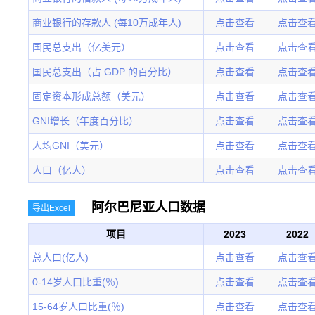
商业银行的存款人 (每10万成年人)
点击查看
点击查
国民总支出（亿美元）
点击查看
点击查
国民总支出（占 GDP 的百分比）
点击查看
点击查
固定资本形成总额（美元）
点击查看
点击查
GNI增长（年度百分比）
点击查看
点击查
人均GNI（美元）
点击查看
点击查
人口（亿人）
点击查看
点击查
阿尔巴尼亚人口数据
导出Excel
项目
2023
2022
总人口(亿人)
点击查看
点击查
0-14岁人口比重(％)
点击查看
点击查
15-64岁人口比重(％)
点击查看
点击查