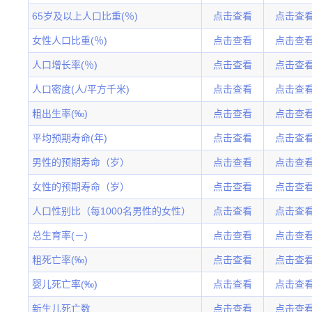
65岁及以上人口比重(％)
点击查看
点击查
女性人口比重(％)
点击查看
点击查
人口增长率(％)
点击查看
点击查
人口密度(人/平方千米)
点击查看
点击查
粗出生率(‰)
点击查看
点击查
平均预期寿命(年)
点击查看
点击查
男性的预期寿命（岁）
点击查看
点击查
女性的预期寿命（岁）
点击查看
点击查
人口性别比（每1000名男性的女性）
点击查看
点击查
总生育率(－)
点击查看
点击查
粗死亡率(‰)
点击查看
点击查
婴儿死亡率(‰)
点击查看
点击查
新生儿死亡数
点击查看
点击查