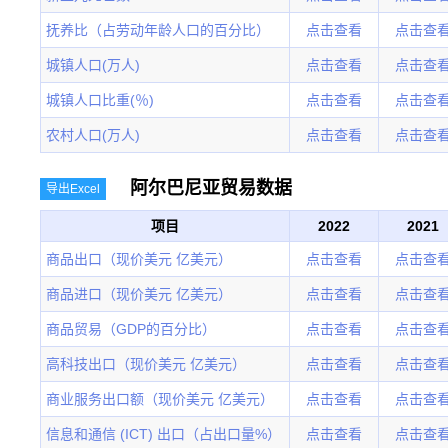
抚养比（占劳动年龄人口的百分比）
点击查看
点击查
城镇人口(万人)
点击查看
点击查
城镇人口比重(％)
点击查看
点击查
农村人口(万人)
点击查看
点击查
阿尔巴尼亚贸易数据
导出Excel
项目
2022
2021
商品出口（现价美元 亿美元）
点击查看
点击查
商品进口（现价美元 亿美元）
点击查看
点击查
商品贸易（GDP的百分比）
点击查看
点击查
高科技出口（现价美元 亿美元）
点击查看
点击查
商业服务出口额（现价美元 亿美元）
点击查看
点击查
信息和通信 (ICT) 出口（占出口量%）
点击查看
点击查