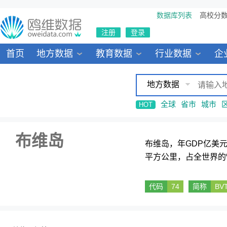
数据库列表
高校分
注册
登录
首页
地方数据
教育数据
行业数据
企
地方数据
全球
省市
城市
HOT
布维岛
布维岛，年GDP亿美
平方公里，占全世界的
代码
74
简称
BV