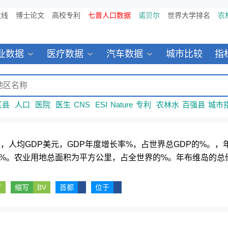
数线
博士论文
高校专利
七普人口数据
诺贝尔
世界大学排名
农
业数据
医疗数据
汽车数据
城市比较
指
区县
人口
医院
医生
CNS
ESI
Nature
专利
农林水
百强县
城市
元，人均GDP美元，GDP年度增长率%，占世界总GDP的%。
%。农业用地总面积为平方公里，占全世界的%。年布维岛的总
T
缩写
BV
首都
位于