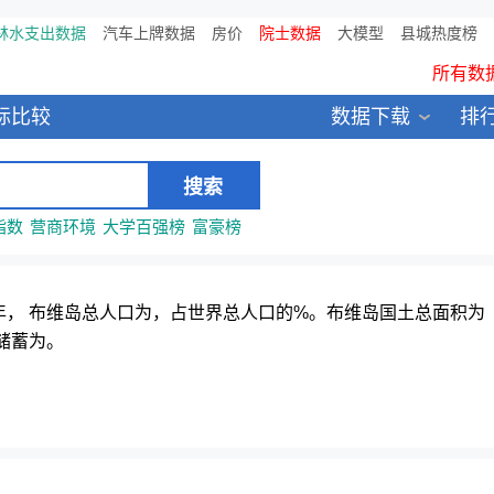
林水支出数据
汽车上牌数据
房价
院士数据
鸥维数据发布：2024中国大
大模型
县城热度榜
所有数
全新医院库 包含11万多医疗
标比较
数据下载
排
中国县城全年热度监测榜T
指数
营商环境
大学百强榜
富豪榜
，年， 布维岛总人口为，占世界总人口的%。布维岛国土总面积为
储蓄为。