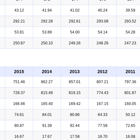
43.12
41.94
41.02
40.24
39.59
292.21
292.28
292.61
293.08
293.52
53.81
53.89
54.00
54.14
54.28
250.87
250.10
249.26
248.26
247.23
2015
2014
2013
2012
2011
751.46
862.27
857.01
807.21
797.36
728.37
815.49
819.15
774.43
801.87
166.46
165.40
169.42
167.15
160.05
74.61
84.01
80.86
64.33
50.12
80.87
91.39
92.44
77.58
72.65
16.67
17.67
17.58
16.70
16.08