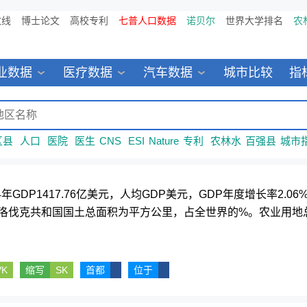
数线
博士论文
高校专利
七普人口数据
诺贝尔
世界大学排名
农
业数据
医疗数据
汽车数据
城市比较
指
区县
人口
医院
医生
CNS
ESI
Nature
专利
农林水
百强县
城市
年GDP1417.76亿美元，人均GDP美元，GDP年度增长率2.
洛伐克共和国国土总面积为平方公里，占全世界的%。农业用地总
VK
缩写
SK
首都
位于