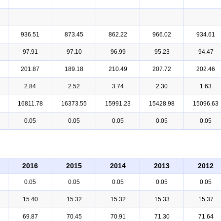
936.51
873.45
862.22
966.02
934.61
97.91
97.10
96.99
95.23
94.47
201.87
189.18
210.49
207.72
202.46
2.84
2.52
3.74
2.30
1.63
16811.78
16373.55
15991.23
15428.98
15096.63
0.05
0.05
0.05
0.05
0.05
2016
2015
2014
2013
2012
0.05
0.05
0.05
0.05
0.05
15.40
15.32
15.32
15.33
15.37
69.87
70.45
70.91
71.30
71.64