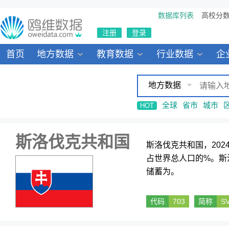
数据库列表
高校分
注册
登录
首页
地方数据
教育数据
行业数据
企
地方数据
全球
省市
城市
HOT
斯洛伐克共和国
斯洛伐克共和国，2024
占世界总人口的%。斯
储蓄为。
代码
703
简称
S