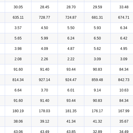
30.05
28.45
28.70
29.59
33.48
635.11
728.77
724.87
681.31
674.71
3.57
4.50
5.50
5.93
6.34
5.65
5.99
6.24
6.50
6.42
3.98
4.09
4.87
5.62
4.95
2.08
2.26
2.22
3.09
3.09
91.60
91.40
93.44
90.83
84.34
814.34
927.14
924.47
859.48
842.73
6.64
3.70
6.01
9.14
10.63
91.60
91.40
93.44
90.83
84.34
180.19
178.03
181.35
176.17
167.99
38.06
39.12
41.34
41.32
35.67
43.06
43.49
43.85
32.89
34.49