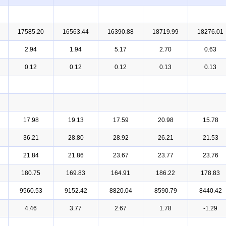
17585.20
16563.44
16390.88
18719.99
18276.01
2.94
1.94
5.17
2.70
0.63
0.12
0.12
0.12
0.13
0.13
17.98
19.13
17.59
20.98
15.78
36.21
28.80
28.92
26.21
21.53
21.84
21.86
23.67
23.77
23.76
180.75
169.83
164.91
186.22
178.83
9560.53
9152.42
8820.04
8590.79
8440.42
4.46
3.77
2.67
1.78
-1.29