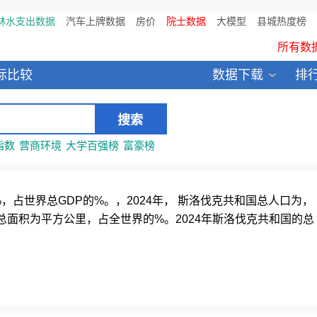
林水支出数据
汽车上牌数据
房价
院士数据
鸥维数据发布：2024中国大
大模型
县城热度榜
所有数
全新医院库 包含11万多医疗
标比较
数据下载
排
中国县城全年热度监测榜T
指数
营商环境
大学百强榜
富豪榜
06%，占世界总GDP的%。，2024年， 斯洛伐克共和国总人口为，
面积为平方公里，占全世界的%。2024年斯洛伐克共和国的总