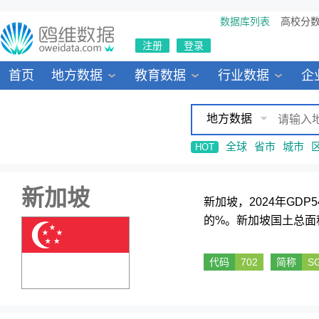
数据库列表
高校分
注册
登录
首页
地方数据
教育数据
行业数据
企
地方数据
全球
省市
城市
HOT
新加坡
新加坡，2024年GDP
的%。新加坡国土总面
代码
702
简称
S