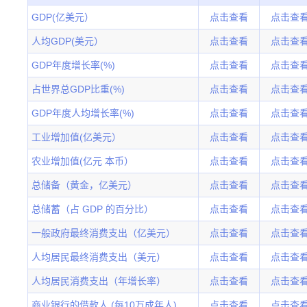
GDP(亿美元）
点击查看
点击查
人均GDP(美元）
点击查看
点击查
GDP年度增长率(%)
点击查看
点击查
占世界总GDP比重(%)
点击查看
点击查
GDP年度人均增长率(%)
点击查看
点击查
工业增加值(亿美元）
点击查看
点击查
农业增加值(亿元 本币）
点击查看
点击查
总储备（黄金，亿美元）
点击查看
点击查
总储蓄（占 GDP 的百分比）
点击查看
点击查
一般政府最终消费支出（亿美元）
点击查看
点击查
人均居民最终消费支出（美元）
点击查看
点击查
人均居民消费支出（年增长率）
点击查看
点击查
商业银行的借款人 (每10万成年人)
点击查看
点击查