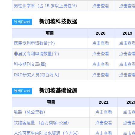
男性识字率（占 15 岁以上男性%）
点击查看
点击查
新加坡科技数据
导出Excel
项目
2020
2019
居民专利申请数量(个)
点击查看
点击查
非居民专利申请数量(个)
点击查看
点击查
科技期刊文章(篇)
点击查看
点击查
R&D研究人员(每百万人)
点击查看
点击查
新加坡基础设施
导出Excel
项目
2021
202
铁路（总公里数）
点击查看
点击
铁路客运量 （百万乘客-公里）
点击查看
点击
人均可再生内陆淡水资源（立方米）
点击查看
点击