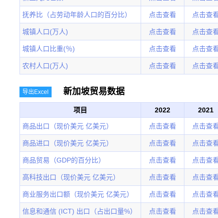
抚养比（占劳动年龄人口的百分比）
点击查看
点击查
城镇人口(万人)
点击查看
点击查
城镇人口比重(％)
点击查看
点击查
农村人口(万人)
点击查看
点击查
新加坡贸易数据
导出Excel
项目
2022
2021
商品出口（现价美元 亿美元）
点击查看
点击查
商品进口（现价美元 亿美元）
点击查看
点击查
商品贸易（GDP的百分比）
点击查看
点击查
高科技出口（现价美元 亿美元）
点击查看
点击查
商业服务出口额（现价美元 亿美元）
点击查看
点击查
信息和通信 (ICT) 出口（占出口量%）
点击查看
点击查