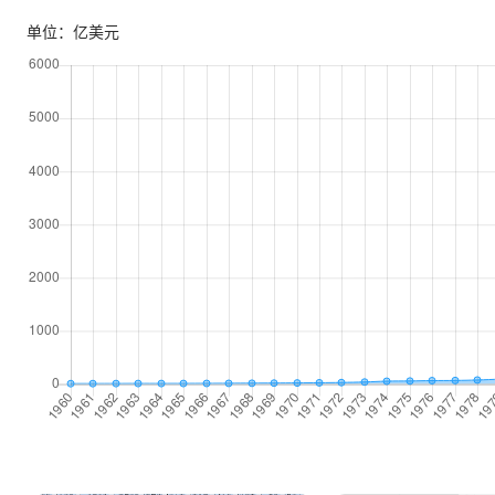
单位：亿美元