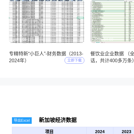
2025-05-11
2025-04-09
专精特新“小巨人”-财务数据（2013-
餐饮业企业数据 （
2024年）
话，共计400多万条
立即下载
新加坡经济数据
导出Excel
项目
2024
2023