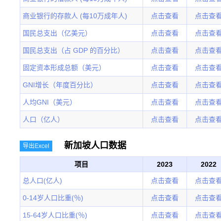
商业银行的存款人 (每10万成年人)
点击查看
点击查
国民总支出（亿美元）
点击查看
点击查
国民总支出（占 GDP 的百分比）
点击查看
点击查
固定资本形成总额（美元）
点击查看
点击查
GNI增长（年度百分比）
点击查看
点击查
人均GNI（美元）
点击查看
点击查
人口（亿人）
点击查看
点击查
新加坡人口数据
导出Excel
项目
2023
2022
总人口(亿人)
点击查看
点击查
0-14岁人口比重(％)
点击查看
点击查
15-64岁人口比重(％)
点击查看
点击查