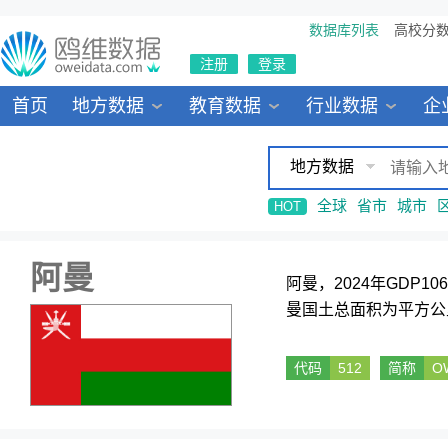
数据库列表
高校分
注册
登录
首页
地方数据
教育数据
行业数据
企
地方数据
全球
省市
城市
HOT
阿曼
阿曼，2024年GDP1
曼国土总面积为平方公
代码
512
简称
O