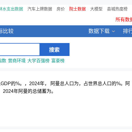
林水支出数据
汽车上牌数据
房价
院士数据
鸥维数据发布：2024中国大
大模型
县城热度榜
所有数
全新医院库 包含11万多医疗
标比较
数据下载
排
中国县城全年热度监测榜T
指数
营商环境
大学百强榜
富豪榜
世界总GDP的%。，2024年， 阿曼总人口为，占世界总人口的%。阿
2024年阿曼的总储蓄为。