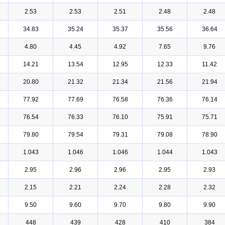
2.53
2.53
2.51
2.48
2.48
34.83
35.24
35.37
35.56
36.64
4.80
4.45
4.92
7.65
9.76
14.21
13.54
12.95
12.33
11.42
20.80
21.32
21.34
21.56
21.94
77.92
77.69
76.58
76.36
76.14
76.54
76.33
76.10
75.91
75.71
79.80
79.54
79.31
79.08
78.90
1.043
1.046
1.046
1.044
1.043
2.95
2.96
2.96
2.95
2.93
2.15
2.21
2.24
2.28
2.32
9.50
9.60
9.70
9.80
9.90
448
439
428
410
384