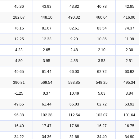
45.36
43.93
43.82
40.78
42.85
282.07
448.10
490.32
460.64
416.06
76.16
81.67
82.61
83.54
74.37
12.25
12.33
9.20
10.36
11.08
4.23
2.65
2.48
2.10
2.30
4.80
3.95
4.85
3.53
2.51
49.65
61.44
66.03
62.72
63.92
390.81
569.54
593.85
548.25
495.34
-1.25
0.37
10.49
5.63
3.84
49.65
61.44
66.03
62.72
63.92
96.38
102.28
112.54
102.07
101.64
16.40
17.47
17.68
16.27
16.75
34.22
34.36
31.68
34.40
34.90