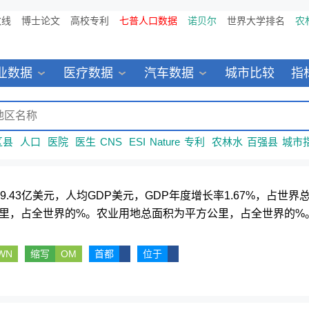
数线
博士论文
高校专利
七普人口数据
诺贝尔
世界大学排名
农
业数据
医疗数据
汽车数据
城市比较
指
区县
人口
医院
医生
CNS
ESI
Nature
专利
农林水
百强县
城市
069.43亿美元，人均GDP美元，GDP年度增长率1.67%，占
里，占全世界的%。农业用地总面积为平方公里，占全世界的%。
WN
缩写
OM
首都
位于