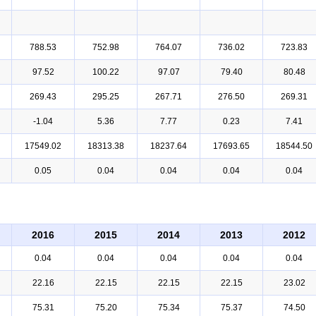
788.53
752.98
764.07
736.02
723.83
97.52
100.22
97.07
79.40
80.48
269.43
295.25
267.71
276.50
269.31
-1.04
5.36
7.77
0.23
7.41
17549.02
18313.38
18237.64
17693.65
18544.50
0.05
0.04
0.04
0.04
0.04
2016
2015
2014
2013
2012
0.04
0.04
0.04
0.04
0.04
22.16
22.15
22.15
22.15
23.02
75.31
75.20
75.34
75.37
74.50