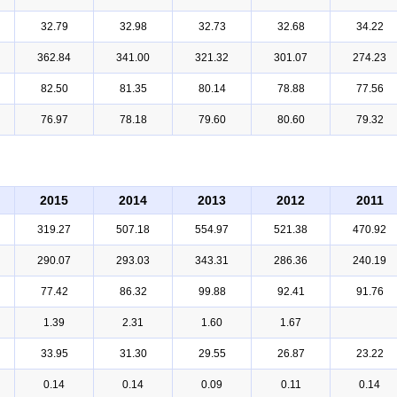
32.79
32.98
32.73
32.68
34.22
362.84
341.00
321.32
301.07
274.23
82.50
81.35
80.14
78.88
77.56
76.97
78.18
79.60
80.60
79.32
2015
2014
2013
2012
2011
319.27
507.18
554.97
521.38
470.92
290.07
293.03
343.31
286.36
240.19
77.42
86.32
99.88
92.41
91.76
1.39
2.31
1.60
1.67
33.95
31.30
29.55
26.87
23.22
0.14
0.14
0.09
0.11
0.14