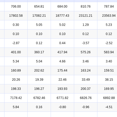
706.00
654.81
684.00
810.76
787.84
17802.58
17082.21
18777.43
23121.21
23563.94
0.30
5.05
5.02
1.29
5.23
0.10
0.10
0.10
0.12
0.12
-2.87
0.12
0.44
-3.57
-2.52
401.00
360.17
417.94
575.26
583.94
5.34
5.04
4.66
3.46
3.40
160.89
202.62
175.44
163.24
159.51
20.26
19.39
22.46
33.49
38.15
198.33
196.27
193.93
200.37
169.95
7178.42
6782.46
6771.82
6826.76
6892.88
5.84
0.16
-0.80
-0.96
-4.51