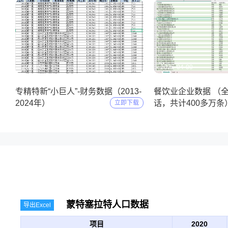
2025-05-11
2025-04-09
专精特新“小巨人”-财务数据（2013-
餐饮业企业数据 （
2024年）
话，共计400多万条
立即下载
蒙特塞拉特人口数据
导出Excel
项目
2020