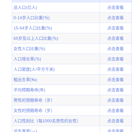
总人口(亿人)
点击查看
0-14岁人口比重(％)
点击查看
15-64岁人口比重(％)
点击查看
65岁及以上人口比重(％)
点击查看
女性人口比重(％)
点击查看
人口增长率(％)
点击查看
人口密度(人/平方千米)
点击查看
粗出生率(‰)
点击查看
平均预期寿命(年)
点击查看
男性的预期寿命（岁）
点击查看
女性的预期寿命（岁）
点击查看
人口性别比（每1000名男性的女性）
点击查看
总生育率(－)
点击查看