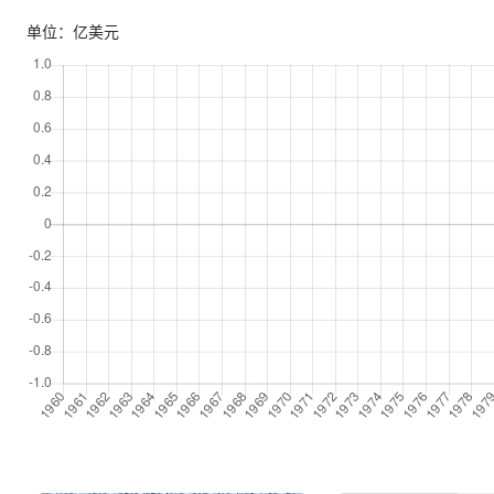
单位：亿美元