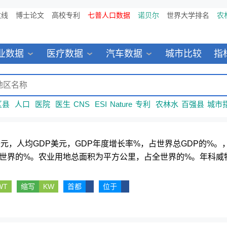
数线
博士论文
高校专利
七普人口数据
诺贝尔
世界大学排名
农
业数据
医疗数据
汽车数据
城市比较
指
区县
人口
医院
医生
CNS
ESI
Nature
专利
农林水
百强县
城市
美元，人均GDP美元，GDP年度增长率%，占世界总GDP的%
世界的%。农业用地总面积为平方公里，占全世界的%。年科威
WT
缩写
KW
首都
位于