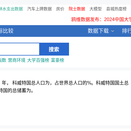
林水支出数据
汽车上牌数据
房价
院士数据
大模型
县城热度榜
鸥维数据发布：2024中国大
所有数
标比较
数据下载
排
全新医院库 包含11万多医疗
中国县城全年热度监测榜T
指数
营商环境
大学百强榜
富豪榜
。，年， 科威特国总人口为，占世界总人口的%。科威特国国土总
特国的总储蓄为。