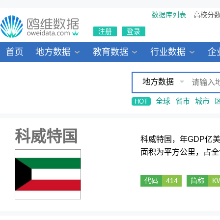
数据库列表
高校分
注册
登录
首页
地方数据
教育数据
行业数据
企
地方数据
全球
省市
城市
HOT
科威特国
科威特国，年GDP亿
面积为平方公里，占全
代码
414
简称
K