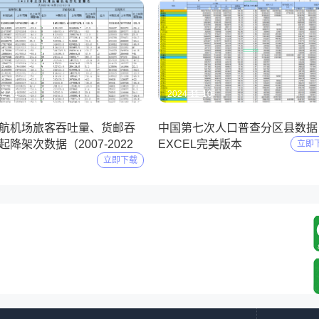
12-01
2024-11-10
航机场旅客吞吐量、货邮吞
中国第七次人口普查分区县数据
降架次数据（2007-2022
EXCEL完美版本
立即
立即下载