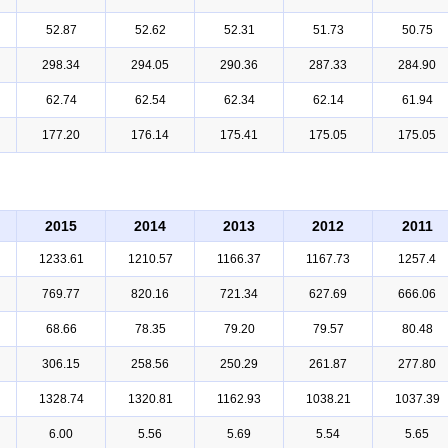
52.87
52.62
52.31
51.73
50.75
298.34
294.05
290.36
287.33
284.90
62.74
62.54
62.34
62.14
61.94
177.20
176.14
175.41
175.05
175.05
2015
2014
2013
2012
2011
1233.61
1210.57
1166.37
1167.73
1257.4
769.77
820.16
721.34
627.69
666.06
68.66
78.35
79.20
79.57
80.48
306.15
258.56
250.29
261.87
277.80
1328.74
1320.81
1162.93
1038.21
1037.39
6.00
5.56
5.69
5.54
5.65