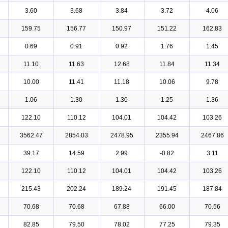
3.60
3.68
3.84
3.72
4.06
159.75
156.77
150.97
151.22
162.83
0.69
0.91
0.92
1.76
1.45
11.10
11.63
12.68
11.84
11.34
10.00
11.41
11.18
10.06
9.78
1.06
1.30
1.30
1.25
1.36
122.10
110.12
104.01
104.42
103.26
3562.47
2854.03
2478.95
2355.94
2467.86
39.17
14.59
2.99
-0.82
3.11
122.10
110.12
104.01
104.42
103.26
215.43
202.24
189.24
191.45
187.84
70.68
70.68
67.88
66.00
70.56
82.85
79.50
78.02
77.25
79.35