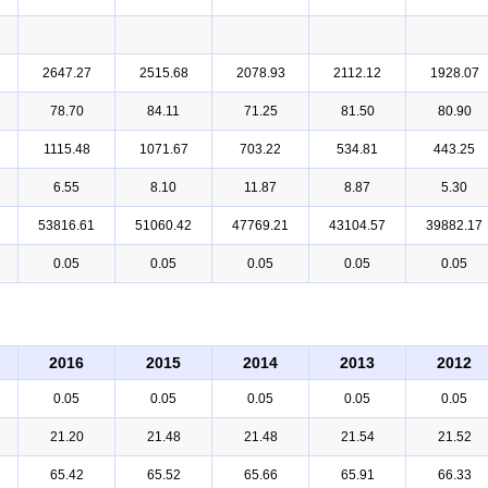
2647.27
2515.68
2078.93
2112.12
1928.07
78.70
84.11
71.25
81.50
80.90
1115.48
1071.67
703.22
534.81
443.25
6.55
8.10
11.87
8.87
5.30
53816.61
51060.42
47769.21
43104.57
39882.17
0.05
0.05
0.05
0.05
0.05
2016
2015
2014
2013
2012
0.05
0.05
0.05
0.05
0.05
21.20
21.48
21.48
21.54
21.52
65.42
65.52
65.66
65.91
66.33