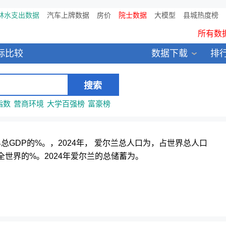
林水支出数据
汽车上牌数据
房价
院士数据
鸥维数据发布：2024中国大
大模型
县城热度榜
所有数
全新医院库 包含11万多医疗
标比较
数据下载
排
中国县城全年热度监测榜T
指数
营商环境
大学百强榜
富豪榜
世界总GDP的%。，2024年， 爱尔兰总人口为，占世界总人口
世界的%。2024年爱尔兰的总储蓄为。