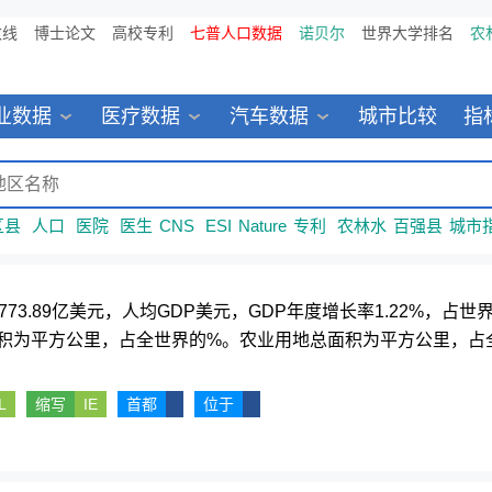
数线
博士论文
高校专利
七普人口数据
诺贝尔
世界大学排名
农
业数据
医疗数据
汽车数据
城市比较
指
区县
人口
医院
医生
CNS
ESI
Nature
专利
农林水
百强县
城市
5773.89亿美元，人均GDP美元，GDP年度增长率1.22%，占
积为平方公里，占全世界的%。农业用地总面积为平方公里，占全
L
缩写
IE
首都
位于