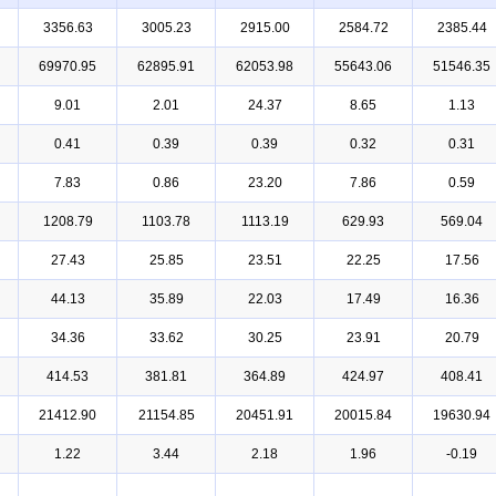
3356.63
3005.23
2915.00
2584.72
2385.44
69970.95
62895.91
62053.98
55643.06
51546.35
9.01
2.01
24.37
8.65
1.13
0.41
0.39
0.39
0.32
0.31
7.83
0.86
23.20
7.86
0.59
1208.79
1103.78
1113.19
629.93
569.04
27.43
25.85
23.51
22.25
17.56
44.13
35.89
22.03
17.49
16.36
34.36
33.62
30.25
23.91
20.79
414.53
381.81
364.89
424.97
408.41
21412.90
21154.85
20451.91
20015.84
19630.94
1.22
3.44
2.18
1.96
-0.19