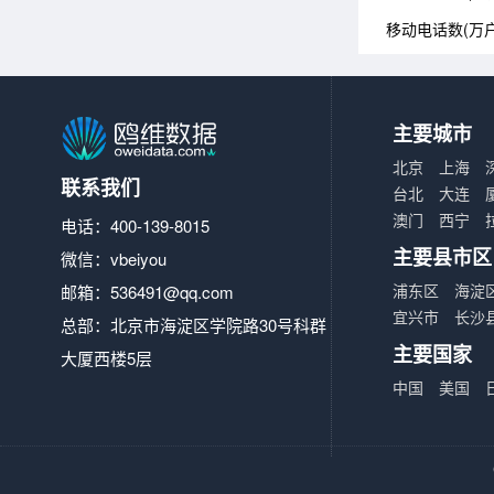
移动电话数(万户
主要城市
北京
上海
联系我们
台北
大连
澳门
西宁
电话：400-139-8015
主要县市区
微信：vbeiyou
浦东区
海淀
邮箱：
536491@qq.com
宜兴市
长沙
总部：北京市海淀区学院路30号科群
主要国家
大厦西楼5层
中国
美国