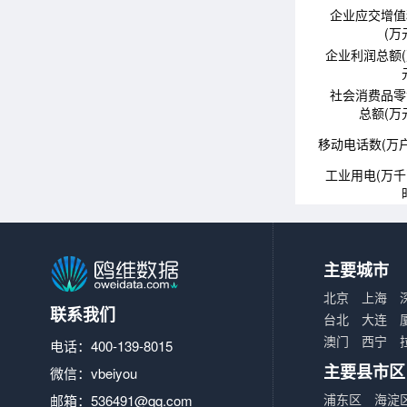
企业应交增值
(万
企业利润总额
社会消费品零
总额(万
移动电话数(万户
工业用电(万
主要城市
北京
上海
联系我们
台北
大连
澳门
西宁
电话：400-139-8015
主要县市区
微信：vbeiyou
浦东区
海淀
邮箱：
536491@qq.com