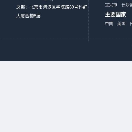
宜兴市
长沙
总部：北京市海淀区学院路30号科群
主要国家
大厦西楼5层
中国
美国