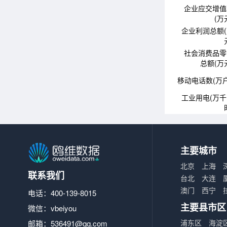
企业应交增值
(万
企业利润总额
社会消费品零
总额(万
移动电话数(万户
工业用电(万
主要城市
北京
上海
联系我们
台北
大连
澳门
西宁
电话：400-139-8015
主要县市区
微信：vbeiyou
浦东区
海淀
邮箱：
536491@qq.com