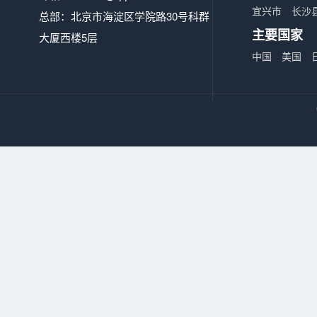
宜兴市
长沙
总部：北京市海淀区学院路30号科群
主要国家
大厦西楼5层
中国
美国