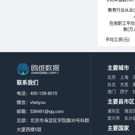
教育行业从业
在岗职工平均
数(万
平均工资(元)
主要城市
北京
上海
联系我们
台北
大连
澳门
西宁
电话：400-139-8015
主要县市区
微信：vbeiyou
浦东区
海淀
邮箱：
536491@qq.com
宜兴市
长沙
总部：北京市海淀区学院路30号科群
主要国家
大厦西楼5层