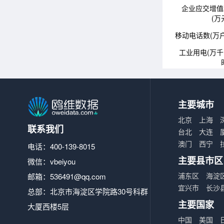
企业应交增值
(万
移动电话数(万户
工业用电(万
主要城市
北京
上海
联系我们
台北
大连
澳门
西宁
电话：400-139-8015
主要县市区
微信：vbeiyou
浦东区
海淀
邮箱：
536491@qq.com
宜兴市
长沙
总部：北京市海淀区学院路30号科群
主要国家
大厦西楼5层
中国
美国