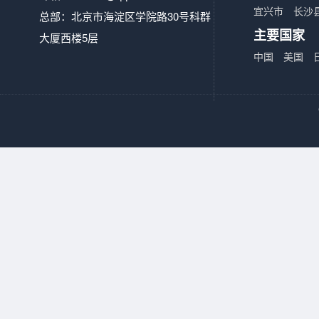
宜兴市
长沙
总部：北京市海淀区学院路30号科群
主要国家
大厦西楼5层
中国
美国