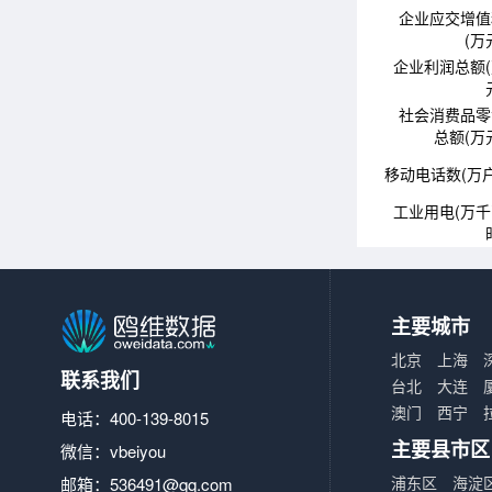
企业应交增值
(万
企业利润总额
社会消费品零
总额(万
移动电话数(万户
工业用电(万
主要城市
北京
上海
联系我们
台北
大连
澳门
西宁
电话：400-139-8015
主要县市区
微信：vbeiyou
浦东区
海淀
邮箱：
536491@qq.com