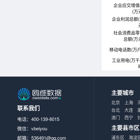
企业应交增值
(万
企业利润总额
社会消费品零
总额(万
移动电话数(万户
工业用电(万
主要城市
北京
上海
联系我们
台北
大连
澳门
西宁
电话：400-139-8015
主要县市区
微信：vbeiyou
浦东区
海淀
邮箱：
536491@qq.com