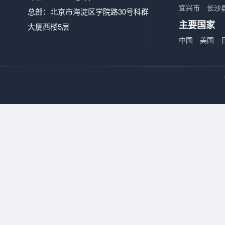
宜兴市
长沙
总部：北京市海淀区学院路30号科群
主要国家
大厦西楼5层
中国
美国