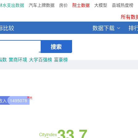
林水支出数据
汽车上牌数据
房价
院士数据
大模型
县城热度榜
鸥维数据发布：2024中国大
所有数
标比较
数据下载
排
全新医院库 包含11万多医疗
中国县城全年热度监测榜T
指数
营商环境
大学百强榜
富豪榜
万元
收入
1495078
33.7
Cityindex