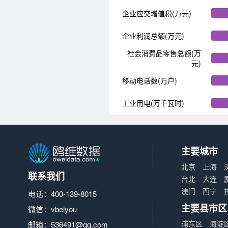
企业应交增值税(万元)
企业利润总额(万元)
社会消费品零售总额(万
元)
移动电话数(万户)
工业用电(万千瓦时)
主要城市
北京
上海
联系我们
台北
大连
澳门
西宁
电话：400-139-8015
主要县市区
微信：vbeiyou
浦东区
海淀
邮箱：
536491@qq.com