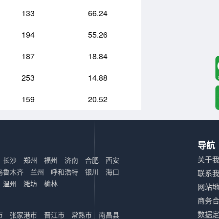
133
66.24
194
55.26
187
18.84
253
14.88
159
20.52
导航
关于
长沙
郑州
福州
济南
合肥
西安
乌鲁木齐
兰州
呼和浩特
银川
海口
联系
温州
潍坊
榆林
网站
商务
数据
市
张家港市
晋江市
常熟市
南昌县