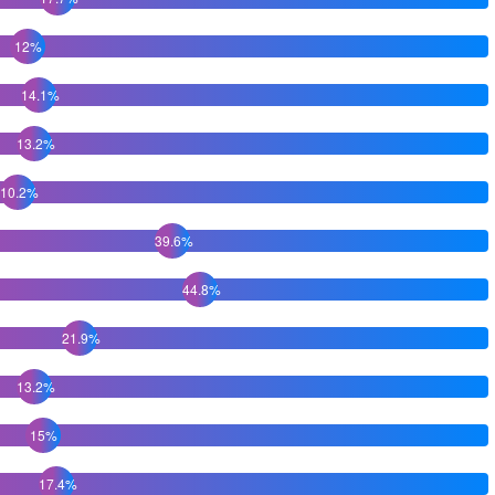
12%
14.1%
13.2%
10.2%
39.6%
44.8%
21.9%
13.2%
15%
17.4%