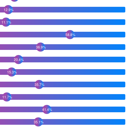
12.9%
11.1%
58.8%
36.9%
20.4%
15.3%
35.7%
11.7%
41.4%
35.1%