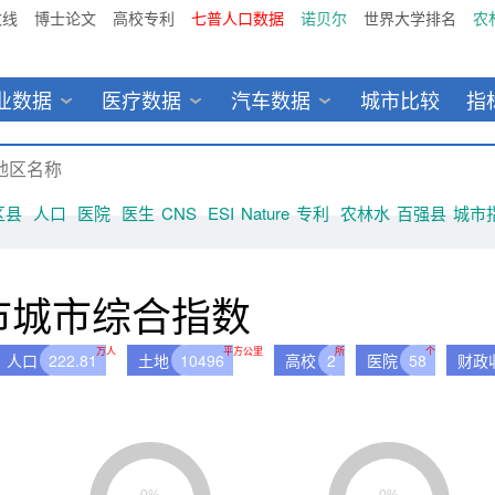
数线
博士论文
高校专利
七普人口数据
诺贝尔
世界大学排名
农
业数据
医疗数据
汽车数据
城市比较
指
区县
人口
医院
医生
CNS
ESI
Nature
专利
农林水
百强县
城市
市城市综合指数
万人
平方公里
所
个
人口
222.81
土地
10496
高校
2
医院
58
财政