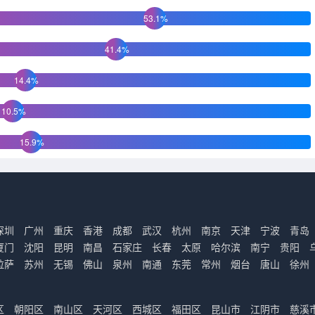
53.1%
41.4%
14.4%
10.5%
15.9%
深圳
广州
重庆
香港
成都
武汉
杭州
南京
天津
宁波
青岛
厦门
沈阳
昆明
南昌
石家庄
长春
太原
哈尔滨
南宁
贵阳
拉萨
苏州
无锡
佛山
泉州
南通
东莞
常州
烟台
唐山
徐州
区
朝阳区
南山区
天河区
西城区
福田区
昆山市
江阴市
慈溪