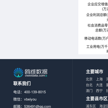
企业应交增值
(万
企业利润总额
社会消费品零
总额(万
移动电话数(万户
工业用电(万
主要城市
北京
上海
联系我们
台北
大连
澳门
西宁
电话：400-139-8015
主要县市区
微信：vbeiyou
浦东区
海淀
邮箱：
536491@qq.com