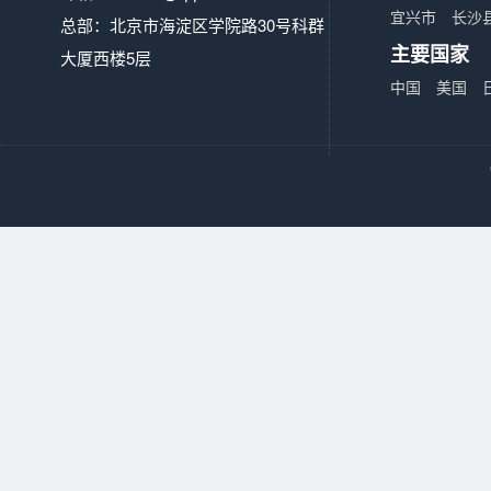
宜兴市
长沙
总部：北京市海淀区学院路30号科群
主要国家
大厦西楼5层
中国
美国