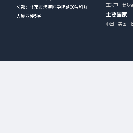
宜兴市
长沙
总部：北京市海淀区学院路30号科群
主要国家
大厦西楼5层
中国
美国