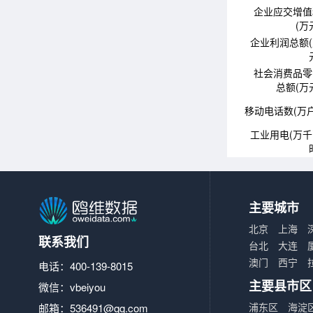
企业应交增值
(万
企业利润总额
社会消费品零
总额(万
移动电话数(万户
工业用电(万
主要城市
北京
上海
联系我们
台北
大连
澳门
西宁
电话：400-139-8015
主要县市区
微信：vbeiyou
浦东区
海淀
邮箱：
536491@qq.com