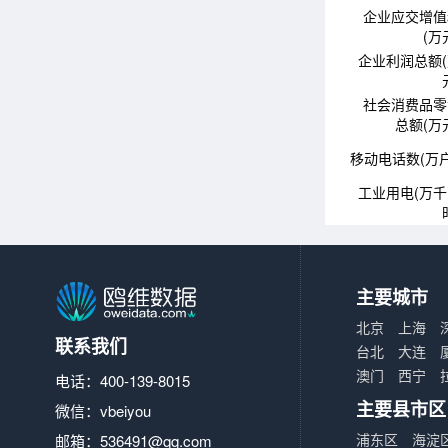
企业应交增值
(万
企业利润总额
社会消费品零
总额(万
移动电话数(万户
工业用电(万
主要城市
北京
上海
联系我们
台北
大连
澳门
西宁
电话：400-139-8015
主要县市区
微信：vbeiyou
浦东区
海淀
邮箱：
536491@qq.com