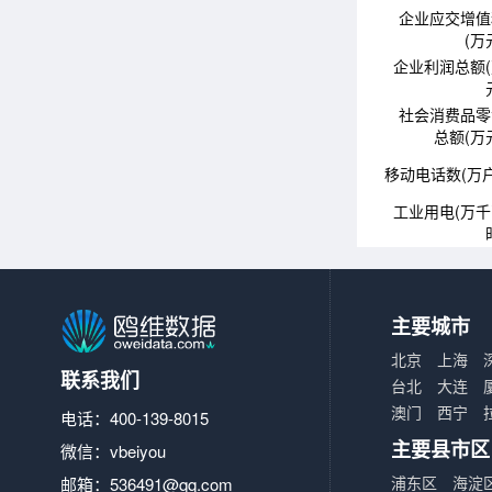
企业应交增值
(万
企业利润总额
社会消费品零
总额(万
移动电话数(万户
工业用电(万
主要城市
北京
上海
联系我们
台北
大连
澳门
西宁
电话：400-139-8015
主要县市区
微信：vbeiyou
浦东区
海淀
邮箱：
536491@qq.com