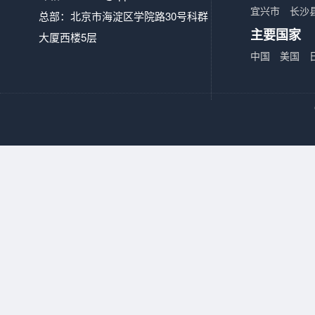
宜兴市
长沙
总部：北京市海淀区学院路30号科群
主要国家
大厦西楼5层
中国
美国