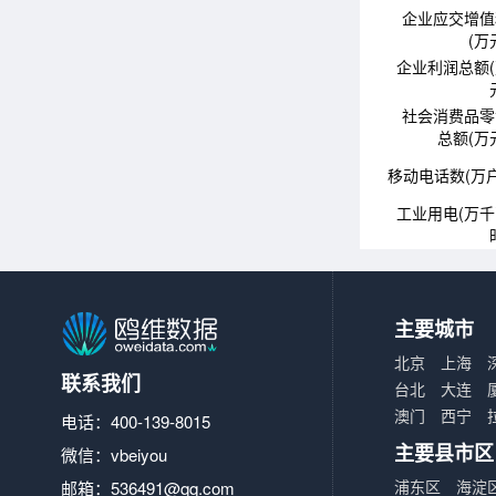
企业应交增值
(万
企业利润总额
社会消费品零
总额(万
移动电话数(万户
工业用电(万
主要城市
北京
上海
联系我们
台北
大连
澳门
西宁
电话：400-139-8015
主要县市区
微信：vbeiyou
浦东区
海淀
邮箱：
536491@qq.com