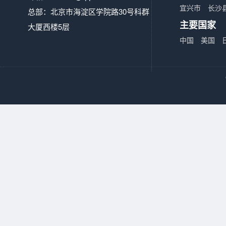
宜兴市
长沙
总部：北京市海淀区学院路30号科群
主要国家
大厦西楼5层
中国
美国