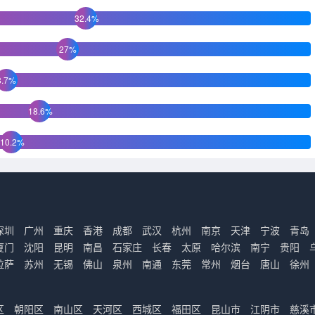
32.4%
27%
8.7%
18.6%
10.2%
深圳
广州
重庆
香港
成都
武汉
杭州
南京
天津
宁波
青岛
厦门
沈阳
昆明
南昌
石家庄
长春
太原
哈尔滨
南宁
贵阳
拉萨
苏州
无锡
佛山
泉州
南通
东莞
常州
烟台
唐山
徐州
区
朝阳区
南山区
天河区
西城区
福田区
昆山市
江阴市
慈溪