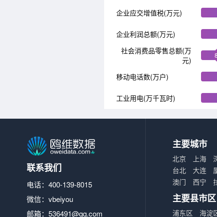
企业应交增值税(万元)
企业利润总额(万元)
社会消费品零售总额(万
元)
移动电话数(万户)
工业用电(万千瓦时)
主要城市
北京
上海
联系我们
台北
大连
澳门
西宁
电话：400-139-8015
主要县市区
微信：vbeiyou
浦东区
海淀
邮箱：
536491@qq.com