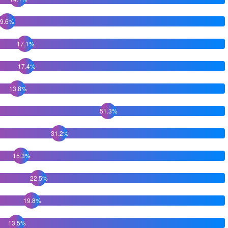
9.6%
17.1%
17.4%
13.8%
51.3%
31.2%
15.3%
22.5%
19.8%
13.5%