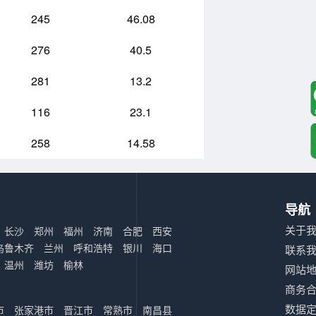
245
46.08
276
40.5
281
13.2
116
23.1
258
14.58
导航
关于
长沙
郑州
福州
济南
合肥
西安
乌鲁木齐
兰州
呼和浩特
银川
海口
联系
温州
潍坊
榆林
网站
商务
数据
市
张家港市
晋江市
常熟市
南昌县