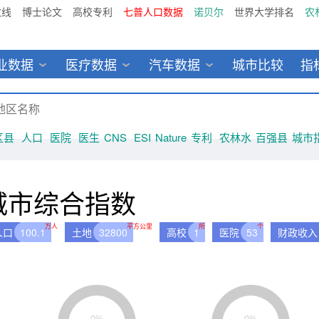
数线
博士论文
高校专利
七普人口数据
诺贝尔
世界大学排名
农
业数据
医疗数据
汽车数据
城市比较
指
区县
人口
医院
医生
CNS
ESI
Nature
专利
农林水
百强县
城市
城市综合指数
万人
平方公里
所
个
人口
100.1
土地
32800
高校
1
医院
53
财政收入