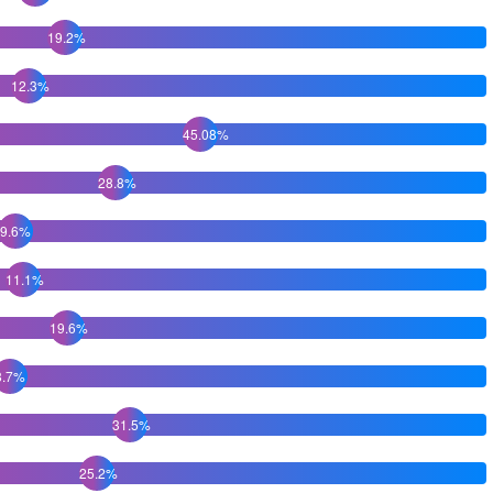
19.2%
12.3%
45.08%
28.8%
9.6%
11.1%
19.6%
8.7%
31.5%
25.2%