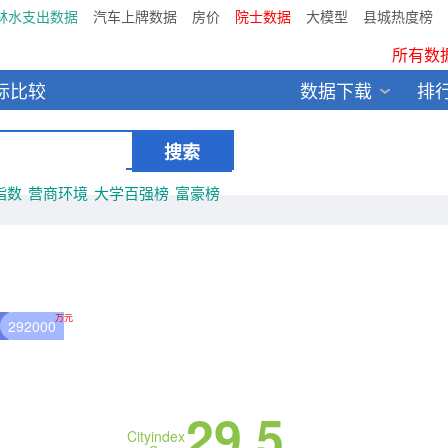
林水支出数据
汽车上牌数据
房价
院士数据
大模型
县城热度榜
鸥维数据发布：2024中国大
所有数
标比较
数据下载
排
全新医院库 包含11万多医疗
中国县城全年热度监测榜T
指数
营商环境
大学百强榜
富豪榜
万元
292000
29.5
Cityindex