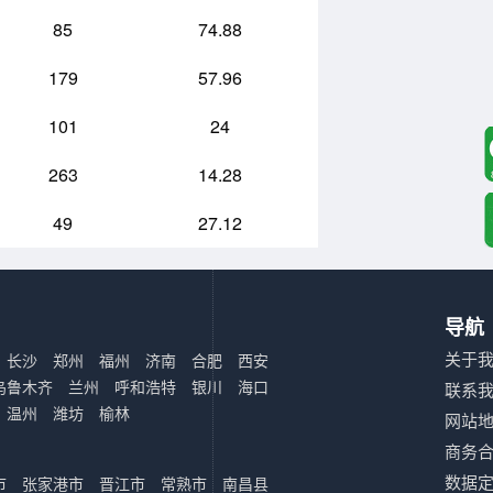
85
74.88
179
57.96
101
24
263
14.28
49
27.12
导航
关于
长沙
郑州
福州
济南
合肥
西安
乌鲁木齐
兰州
呼和浩特
银川
海口
联系
温州
潍坊
榆林
网站
商务
数据
市
张家港市
晋江市
常熟市
南昌县