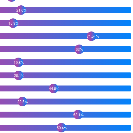
21.6%
15.9%
71.54%
63%
19.8%
20.1%
44.8%
22.5%
62.1%
50.4%