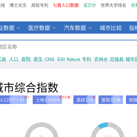
数线
博士论文
高校专利
七普人口数据
诺贝尔
世界大学排名
农
业数据
医疗数据
汽车数据
城市比较
指
区县
人口
医院
医生
CNS
ESI
Nature
专利
农林水
百强县
城市
城市综合指数
万人
平方公里
所
个
人口
771.61
土地
14304
高校
10
医院
238
财