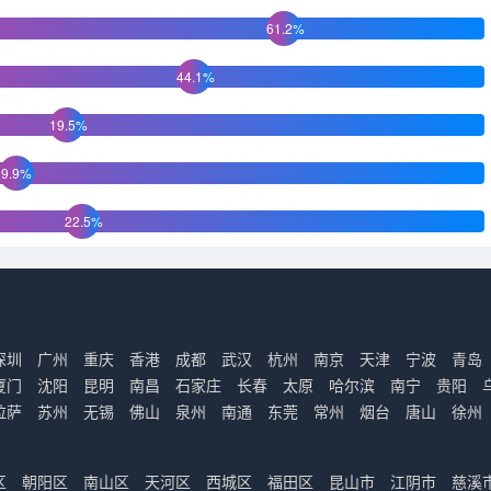
61.2%
44.1%
19.5%
9.9%
22.5%
深圳
广州
重庆
香港
成都
武汉
杭州
南京
天津
宁波
青岛
厦门
沈阳
昆明
南昌
石家庄
长春
太原
哈尔滨
南宁
贵阳
拉萨
苏州
无锡
佛山
泉州
南通
东莞
常州
烟台
唐山
徐州
区
朝阳区
南山区
天河区
西城区
福田区
昆山市
江阴市
慈溪