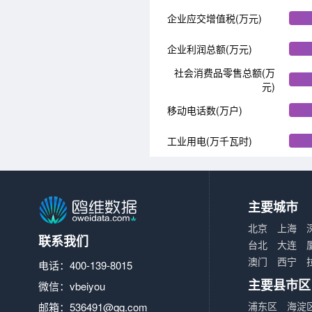
企业应交增值税(万元)
企业利润总额(万元)
社会消费品零售总额(万
元)
移动电话数(万户)
工业用电(万千瓦时)
主要城市
北京
上海
联系我们
台北
大连
澳门
西宁
电话：400-139-8015
主要县市区
微信：vbeiyou
浦东区
海淀
邮箱：
536491@qq.com