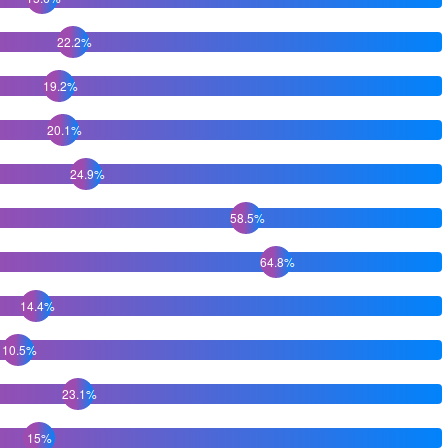
22.2%
19.2%
20.1%
24.9%
58.5%
64.8%
14.4%
10.5%
23.1%
15%