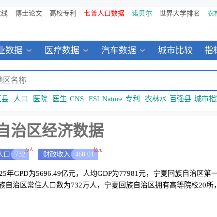
数线
博士论文
高校专利
七普人口数据
诺贝尔
世界大学排名
农
业数据
医疗数据
汽车数据
城市比较
指
区县
人口
医院
医生
CNS
ESI
Nature
专利
农林水
百强县
城市指
自治区经济数据
万人
亿元
人口
732
财政收入
460.01
5年GPD为5696.49亿元，人均GDP为77981元，宁夏回族自治区
夏回族自治区常住人口数为732万人，宁夏回族自治区拥有高等院校20所，