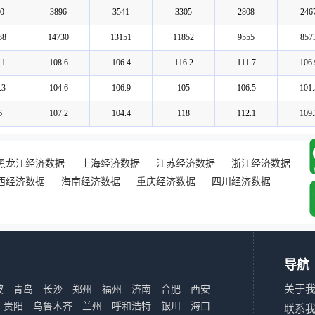
0
3896
3541
3305
2808
246
38
14730
13151
11852
9555
857
.1
108.6
106.4
116.2
111.7
106.
.3
104.6
106.9
105
106.5
101.
6
107.2
104.4
118
112.1
109.
黑龙江经济数据
上海经济数据
江苏经济数据
浙江经济数据
西经济数据
海南经济数据
重庆经济数据
四川经济数据
导航
关于
波
青岛
长沙
郑州
福州
济南
合肥
西安
贵阳
乌鲁木齐
兰州
呼和浩特
银川
海口
联系