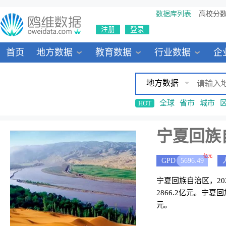
数据库列表
高校分
注册
登录
首页
地方数据
教育数据
行业数据
企
地方数据
全球
省市
城市
HOT
宁夏回族
亿元
GPD
5696.49
宁夏回族自治区，202
2866.2亿元。宁
元。