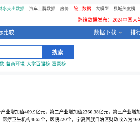
林水支出数据
汽车上牌数据
房价
院士数据
大模型
县城热度榜
鸥维数据发布：2024中国大
所有数
标比较
数据下载
排
全新医院库 包含11万多医疗
中国县城全年热度监测榜
数
营商环境
大学百强榜
富豪榜
第一产业增加值469.9亿元，第二产业增加值2360.38亿元，第三产业增
医疗卫生机构4863个，医院220个，宁夏回族自治区财政收入为460.