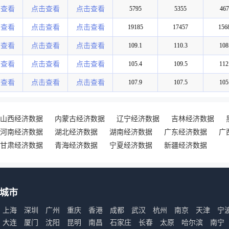
击查看
点击查看
点击查看
5795
5355
467
击查看
点击查看
点击查看
19185
17457
156
击查看
点击查看
点击查看
109.1
110.3
108
击查看
点击查看
点击查看
105.4
109.5
112
击查看
点击查看
点击查看
107.9
107.5
105
山西经济数据
内蒙古经济数据
辽宁经济数据
吉林经济数据
河南经济数据
湖北经济数据
湖南经济数据
广东经济数据
广
甘肃经济数据
青海经济数据
宁夏经济数据
新疆经济数据
城市
上海
深圳
广州
重庆
香港
成都
武汉
杭州
南京
天津
宁
大连
厦门
沈阳
昆明
南昌
石家庄
长春
太原
哈尔滨
南宁