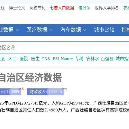
数线
博士论文
高校专利
七普人口数据
诺贝尔
世界大学排名
农
业数据
医疗数据
汽车数据
城市比较
指
区县
人口
医院
医生
CNS
ESI
Nature
专利
农林水
百强县
城市指
自治区经济数据
万人
亿元
人口
4989
财政收入
1800.15
5年GPD为29727.45亿元，人均GDP为59443元，广西壮族自治区
。广西壮族自治区常住人口数为4989万人，广西壮族自治区拥有高等院校