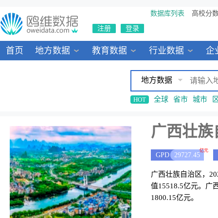
数据库列表
高校分
注册
登录
首页
地方数据
教育数据
行业数据
企
地方数据
全球
省市
城市
HOT
广西壮族
亿元
GPD
29727.45
广西壮族自治区，202
值15518.5亿元
1800.15亿元。