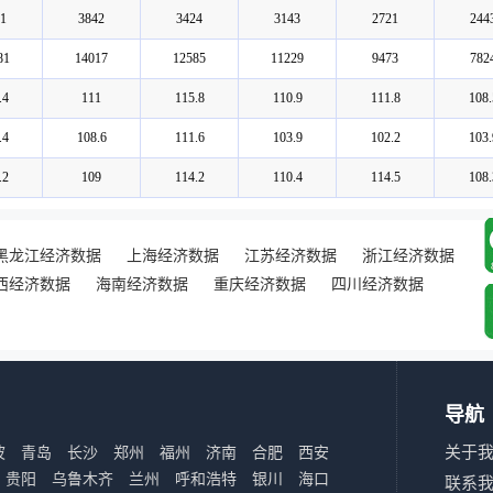
1
3842
3424
3143
2721
244
81
14017
12585
11229
9473
782
.4
111
115.8
110.9
111.8
108.
.4
108.6
111.6
103.9
102.2
103.
.2
109
114.2
110.4
114.5
108.
黑龙江经济数据
上海经济数据
江苏经济数据
浙江经济数据
西经济数据
海南经济数据
重庆经济数据
四川经济数据
导航
关于
波
青岛
长沙
郑州
福州
济南
合肥
西安
贵阳
乌鲁木齐
兰州
呼和浩特
银川
海口
联系