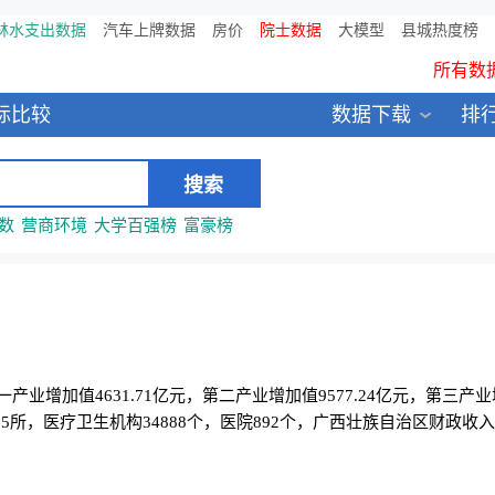
鸥维数据发布：2024中国大
林水支出数据
汽车上牌数据
房价
院士数据
大模型
县城热度榜
所有数
全新医院库 包含11万多医疗
标比较
数据下载
排
中国县城全年热度监测榜
数
营商环境
大学百强榜
富豪榜
第一产业增加值4631.71亿元，第二产业增加值9577.24亿元，第三产
85所，医疗卫生机构34888个，医院892个，广西壮族自治区财政收