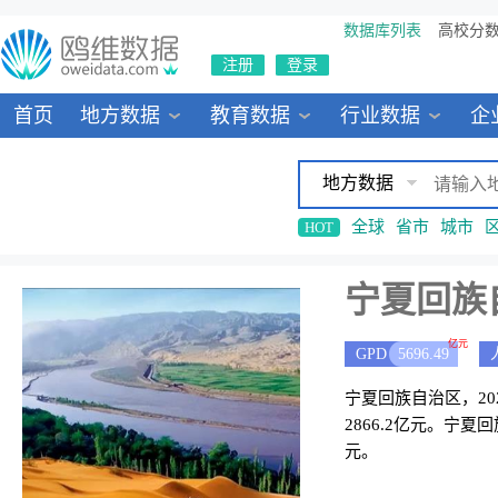
数据库列表
高校分
注册
登录
首页
地方数据
教育数据
行业数据
企
地方数据
全球
省市
城市
HOT
宁夏回族
亿元
GPD
5696.49
宁夏回族自治区，202
2866.2亿元。宁
元。