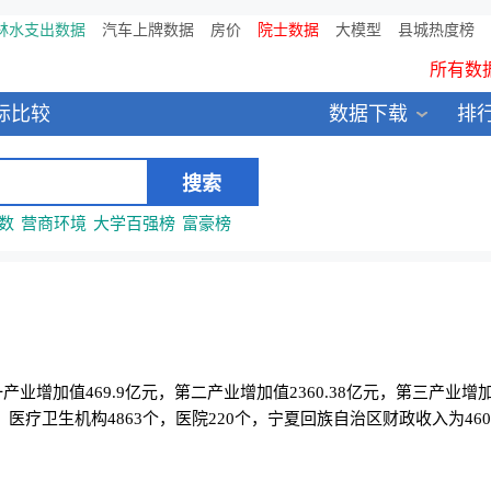
鸥维数据发布：2024中国大
林水支出数据
汽车上牌数据
房价
院士数据
大模型
县城热度榜
所有数
全新医院库 包含11万多医疗
标比较
数据下载
排
中国县城全年热度监测榜
数
营商环境
大学百强榜
富豪榜
第一产业增加值469.9亿元，第二产业增加值2360.38亿元，第三产业增
医疗卫生机构4863个，医院220个，宁夏回族自治区财政收入为460.