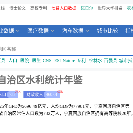
数线
博士论文
高校专利
七普人口数据
诺贝尔
世界大学排名
农
业数据
医疗数据
汽车数据
城市比较
指
区县
人口
医院
医生
CNS
ESI
Nature
专利
农林水
百强县
城市指
自治区水利统计年鉴
万人
亿元
人口
732
财政收入
460.01
5年GPD为5696.49亿元，人均GDP为77981元，宁夏回族自治区
夏回族自治区常住人口数为732万人，宁夏回族自治区拥有高等院校20所，