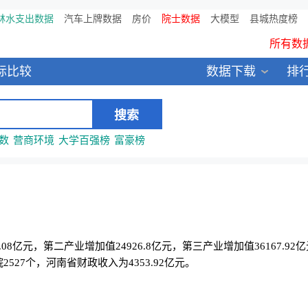
鸥维数据发布：2024中国大
林水支出数据
汽车上牌数据
房价
院士数据
大模型
县城热度榜
所有数
全新医院库 包含11万多医疗
标比较
数据下载
排
中国县城全年热度监测榜
数
营商环境
大学百强榜
富豪榜
8.08亿元，第二产业增加值24926.8亿元，第三产业增加值36167.92
527个，河南省财政收入为4353.92亿元。