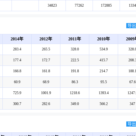
34823
77262
172885
1334
导出E
2014年
2012年
2011年
2010年
200
283.4
265.5
328.0
534.9
328.
177.4
172.7
222.5
415.7
208.
166.8
161.8
191.8
214.7
188.
60.9
68.9
86.3
95.5
67.6
725.9
1001.9
1218.6
1393.4
1247.
300.7
282.6
349.0
566.2
347
导出E