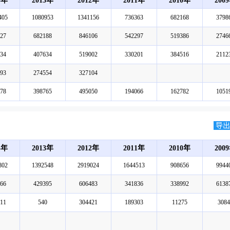
4年
2013年
2012年
2011年
2010年
200
405
1080953
1341156
736363
682168
3798
27
682188
846106
542297
519386
2746
34
407634
519002
330201
384516
2112
93
274554
327104
78
398765
495050
194066
162782
1051
导出E
4年
2013年
2012年
2011年
2010年
200
802
1392548
2919024
1644513
908656
9944
66
429395
606483
341836
338992
6138
11
540
304421
189303
11275
3084