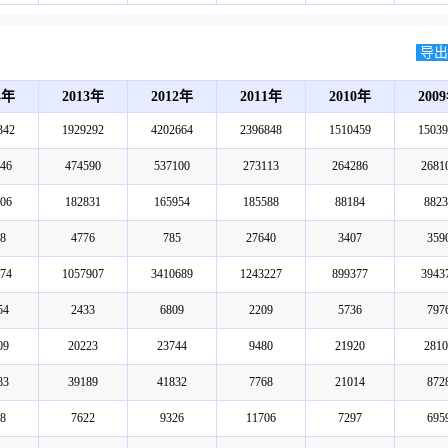
导出E
4年
2013年
2012年
2011年
2010年
200
342
1929292
4202664
2396848
1510459
15039
46
474590
537100
273113
264286
2681
06
182831
165954
185588
88184
8823
8
4776
785
27640
3407
359
74
1057907
3410689
1243227
899377
3943
54
2433
6809
2209
5736
797
09
20223
23744
9480
21920
2810
83
39189
41832
7768
21014
872
8
7622
9326
11706
7297
695