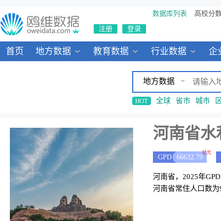
数据库列表
高校分
注册
登录
首页
地方数据
教育数据
行业数据
企
地方数据
全球
省市
城市
HOT
河南省水
亿元
GPD
66632.79
河南省，2025年GP
河南省常住人口数为9