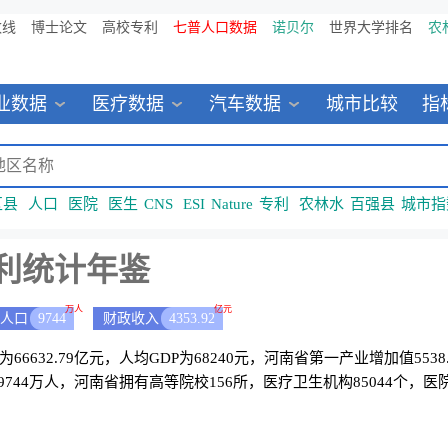
数线
博士论文
高校专利
七普人口数据
诺贝尔
世界大学排名
农
业数据
医疗数据
汽车数据
城市比较
指
区县
人口
医院
医生
CNS
ESI
Nature
专利
农林水
百强县
城市指
利统计年鉴
万人
亿元
人口
9744
财政收入
4353.92
D为66632.79亿元，人均GDP为68240元，河南省第一产业增加值553
744万人，河南省拥有高等院校156所，医疗卫生机构85044个，医院2