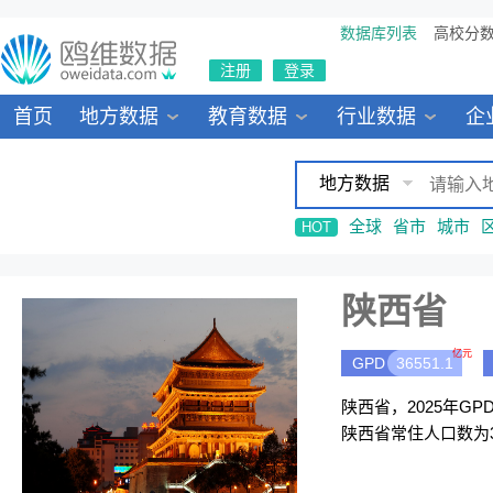
数据库列表
高校分
注册
登录
首页
地方数据
教育数据
行业数据
企
地方数据
全球
省市
城市
HOT
陕西省
亿元
GPD
36551.1
陕西省，2025年GP
陕西省常住人口数为3