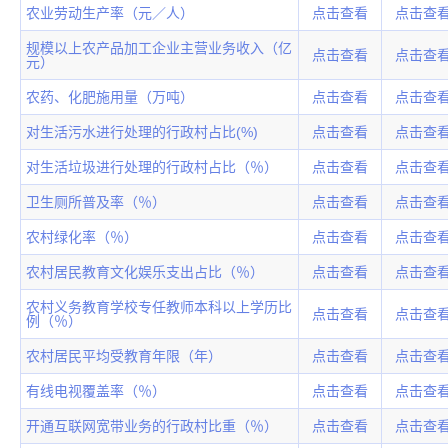
农业劳动生产率（元／人）
点击查看
点击查
规模以上农产品加工企业主营业务收入（亿
点击查看
点击查
元）
农药、化肥施用量（万吨）
点击查看
点击查
对生活污水进行处理的行政村占比(%)
点击查看
点击查
对生活垃圾进行处理的行政村占比（％）
点击查看
点击查
卫生厕所普及率（％）
点击查看
点击查
农村绿化率（％）
点击查看
点击查
农村居民教育文化娱乐支出占比（％）
点击查看
点击查
农村义务教育学校专任教师本科以上学历比
点击查看
点击查
例（％）
农村居民平均受教育年限（年）
点击查看
点击查
有线电视覆盖率（％）
点击查看
点击查
开通互联网宽带业务的行政村比重（％）
点击查看
点击查