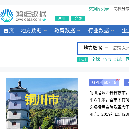
数据库列表
高校分
注册
登录
首页
地方数据
教育数据
行业数据
企
地方数据
全球
省市
城市
HOT
亿元
GPD
607.15
铜川是陕西省省辖市，
铜川市
平方千米，全市下辖3
文初祖黄帝陵及革命圣
相连。2019年10月2