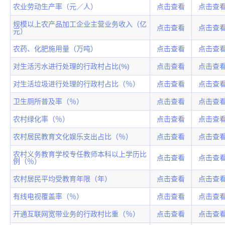
农业劳动生产率（元／人）
点击查看
点击查
规模以上农产品加工企业主营业务收入（亿
点击查看
点击查
元）
农药、化肥施用量（万吨）
点击查看
点击查
对生活污水进行处理的行政村占比(%)
点击查看
点击查
对生活垃圾进行处理的行政村占比（％）
点击查看
点击查
卫生厕所普及率（％）
点击查看
点击查
农村绿化率（％）
点击查看
点击查
农村居民教育文化娱乐支出占比（％）
点击查看
点击查
农村义务教育学校专任教师本科以上学历比
点击查看
点击查
例（％）
农村居民平均受教育年限（年）
点击查看
点击查
有线电视覆盖率（％）
点击查看
点击查
开通互联网宽带业务的行政村比重（％）
点击查看
点击查