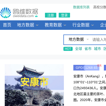
数据库列表
高校分
注册
登录
首页
地方数据
教育数据
行业数据
企
地方数据
全球
省市
城市
HOT
亿元
GPD
1268.65
安康市（AnKang）
安康市
108°01′~110
口为2493436人
北地区最主要的茶叶、
圈。2020年，安康
森林城市、中国十大节<