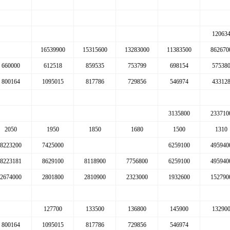
12063
16539900
15315600
13283000
11383500
862670
660000
612518
859535
753799
698154
57538
800164
1095015
817786
729856
546974
43312
3135800
233710
2050
1950
1850
1680
1500
1310
8223200
7425000
6259100
495940
8223181
8629100
8118900
7756800
6259100
495940
2674000
2801800
2810900
2323000
1932600
152790
127700
133500
136800
145900
13290
800164
1095015
817786
729856
546974