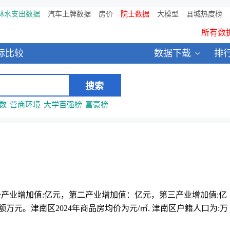
鸥维数据发布：2024中国大
林水支出数据
汽车上牌数据
房价
院士数据
大模型
县城热度榜
所有数
全新医院库 包含11万多医疗
标比较
数据下载
排
中国县城全年热度监测榜
数
营商环境
大学百强榜
富豪榜
，第一产业增加值:亿元，第二产业增加值：亿元，第三产业增加值:亿
额万元。津南区2024年商品房均价为元/㎡. 津南区户籍人口为:万