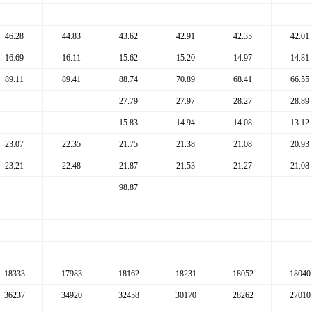
46.28
44.83
43.62
42.91
42.35
42.01
16.69
16.11
15.62
15.20
14.97
14.81
89.11
89.41
88.74
70.89
68.41
66.55
27.79
27.97
28.27
28.89
15.83
14.94
14.08
13.12
23.07
22.35
21.75
21.38
21.08
20.93
23.21
22.48
21.87
21.53
21.27
21.08
98.87
18333
17983
18162
18231
18052
18040
36237
34920
32458
30170
28262
27010