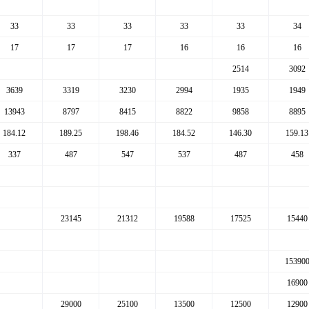
33
33
33
33
33
34
17
17
17
16
16
16
2514
3092
3639
3319
3230
2994
1935
1949
13943
8797
8415
8822
9858
8895
184.12
189.25
198.46
184.52
146.30
159.13
337
487
547
537
487
458
23145
21312
19588
17525
15440
15390
16900
29000
25100
13500
12500
12900