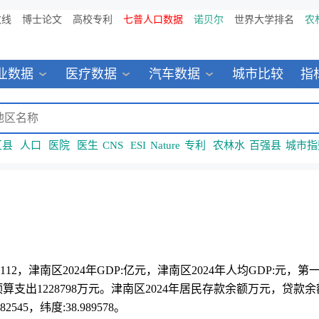
数线
博士论文
高校专利
七普人口数据
诺贝尔
世界大学排名
农
业数据
医疗数据
汽车数据
城市比较
指
区县
人口
医院
医生
CNS
ESI
Nature
专利
农林水
百强县
城市指
12，津南区2024年GDP:亿元，津南区2024年人均GDP:元
预算支出1228798万元。津南区2024年居民存款余额万元，贷款余
5，纬度:38.989578。