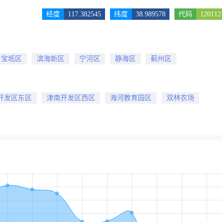
经度
117.382545
纬度
38.989578
代码
120112
宝坻区
滨海新区
宁河区
静海区
蓟州区
开发区东区
津南开发区西区
海河教育园区
双林农场