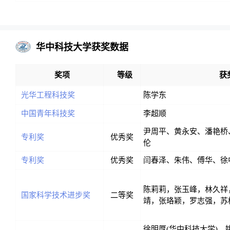
华中科技大学获奖数据
奖项
等级
获
光华工程科技奖
陈学东
中国青年科技奖
李超顺
尹周平、黄永安、潘艳桥
专利奖
优秀奖
伦
专利奖
优秀奖
闫春泽、朱伟、傅华、徐
陈莉莉，张玉峰，林久祥
国家科学技术进步奖
二等奖
靖，张珞颖，罗志强，苏
徐明厚(华中科技大学)、