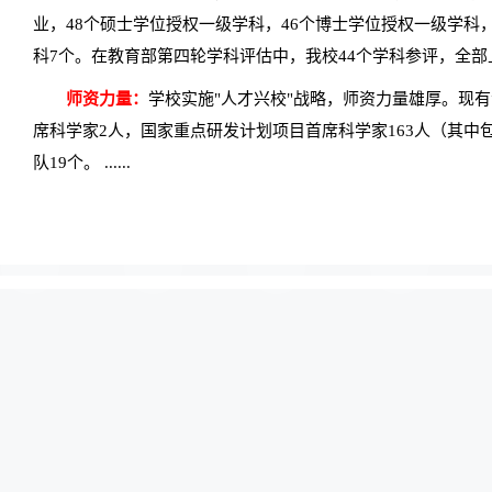
业，48个硕士学位授权一级学科，46个博士学位授权一级学科
科7个。在教育部第四轮学科评估中，我校44个学科参评，全部
国家第二轮“双一流”建设学科名单。 学校实施“人才兴校”战略，
师资力量：
学校实施"人才兴校"战略，师资力量雄厚。现有专
科学研究计划项目首席科学家2人，国家重点研发计划项目首席科
席科学家2人，国家重点研发计划项目首席科学家163人（其中
11个，教育部创新团队19个。 学校贯彻建设“学生、学者与
队19个。 ......
学改革，全面推进素质教育，构建和完善充满活力的创新人才培
础研究层、高新技术研究层、技术开发层三个层次的科技创新
地，还拥有4个国家重点实验室、2个国家技术创新中心、1个国
联合实验室、6个科技部国家国际科技合作基地及一批省部级科
外研究院、共建技术研究中心等方式开展校地校企科技合作，大
41个国家和地区的300余所高校和机构开展友好合作。工程科
是集医疗、教学、科研、培训为一体的大型现代化综合性医院，
流大学为目标，秉持“明德、厚学、求是、创新”的校训，敢于