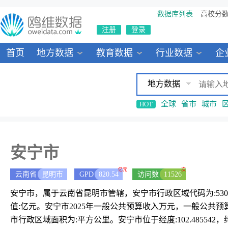
数据库列表
高校分
注册
登录
首页
地方数据
教育数据
行业数据
企
地方数据
全球
省市
城市
HOT
安宁市
亿元
次
云南省
昆明市
GPD
820.54
访问数
11526
安宁市，属于云南省昆明市管辖，安宁市行政区域代码为:53018
值:亿元。安宁市2025年一般公共预算收入万元，一般公共预
市行政区域面积为:平方公里。安宁市位于经度:102.485542，纬度: