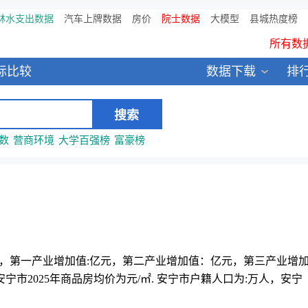
鸥维数据发布：2024中国大
林水支出数据
汽车上牌数据
房价
院士数据
大模型
县城热度榜
所有数
全新医院库 包含11万多医疗
标比较
数据下载
排
中国县城全年热度监测榜
数
营商环境
大学百强榜
富豪榜
GDP:元，第一产业增加值:亿元，第二产业增加值：亿元，第三产业增
市2025年商品房均价为元/㎡. 安宁市户籍人口为:万人，安宁