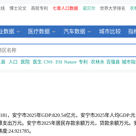
数线
博士论文
高校专利
七普人口数据
诺贝尔
世界大学排名
农
业数据
医疗数据
汽车数据
城市比较
指
区县
人口
医院
医生
CNS
ESI
Nature
专利
农林水
百强县
城市指
1，安宁市2025年GDP:820.54亿元，安宁市2025年人均
算支出万元。安宁市2025年居民存款余额万元，贷款余额万元。安宁
24.921785。