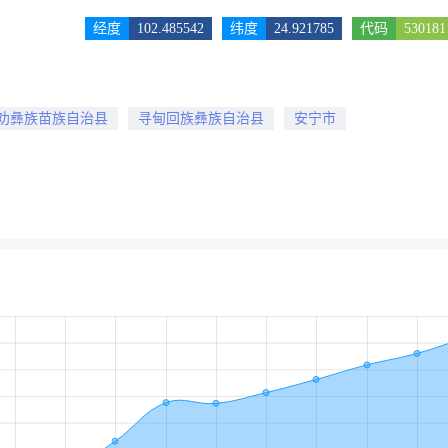
经度
102.485542
纬度
24.921785
代码
530181
劝彝族苗族自治县
寻甸回族彝族自治县
安宁市