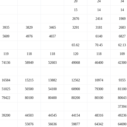
20
24
34
15
14
14
2676
2414
1969
3935
3829
3465
3291
3181
2683
5609
4976
4657
6140
6827
65.62
70.45
62.13
119
118
118
120
118
109
74136
58949
52603
49068
46400
42300
16584
15215
13882
12562
10974
9355
51025
50500
54100
60900
79300
81100
79422
80100
80400
80200
80100
80643
37394
39200
44503
44545
44154
48316
49236
55076
56636
59877
64342
64690