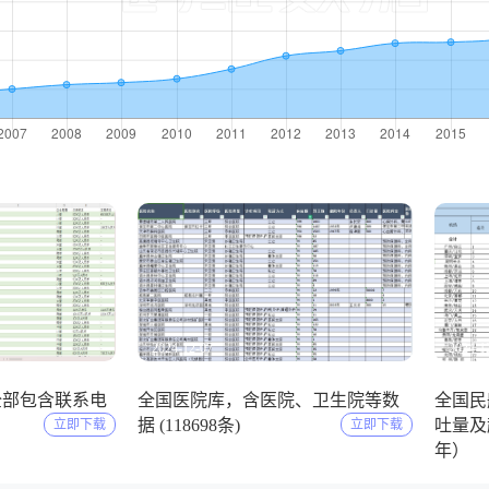
2024-12-07
2024-1
全部包含联系电
全国医院库，含医院、卫生院等数
全国民
）
据 (118698条)
吐量及起
立即下载
立即下载
年）