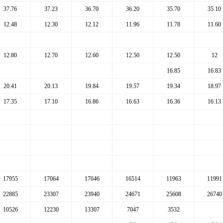
37.76
37.23
36.70
36.20
35.70
35.10
12.48
12.30
12.12
11.96
11.78
11.60
12.80
12.70
12.60
12.50
12.50
12
16.85
16.83
20.41
20.13
19.84
19.57
19.34
18.97
17.35
17.10
16.86
16.63
16.36
16.13
17955
17064
17046
16514
11963
11991
22885
23307
23940
24671
25608
26740
10526
12230
13307
7047
3532