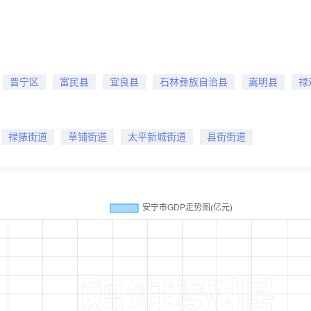
晋宁区
富民县
宜良县
石林彝族自治县
嵩明县
禄
禄脿街道
草铺街道
太平新城街道
县街街道