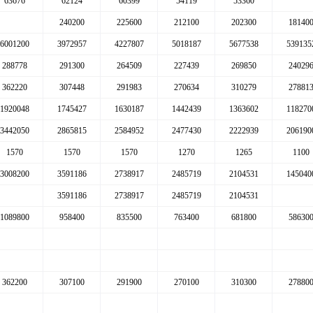
63676
62124
60399
54119
53360
240200
225600
212100
202300
18140
6001200
3972957
4227807
5018187
5677538
539135
288778
291300
264509
227439
269850
24029
362220
307448
291983
270634
310279
27881
1920048
1745427
1630187
1442439
1363602
118270
3442050
2865815
2584952
2477430
2222939
206190
1570
1570
1570
1270
1265
1100
3008200
3591186
2738917
2485719
2104531
145040
3591186
2738917
2485719
2104531
1089800
958400
835500
763400
681800
58630
362200
307100
291900
270100
310300
27880