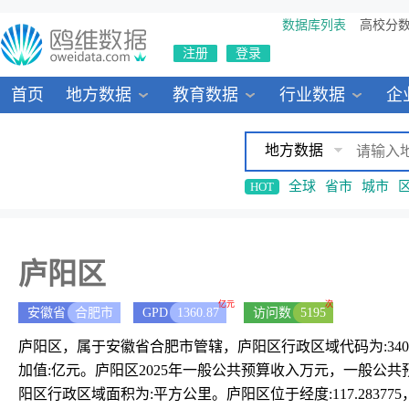
数据库列表
高校分
注册
登录
首页
地方数据
教育数据
行业数据
企
地方数据
全球
省市
城市
HOT
庐阳区
亿元
次
安徽省
合肥市
GPD
1360.87
访问数
5195
庐阳区，属于安徽省合肥市管辖，庐阳区行政区域代码为:34010
加值:亿元。庐阳区2025年一般公共预算收入万元，一般公共
阳区行政区域面积为:平方公里。庐阳区位于经度:117.283775，纬度