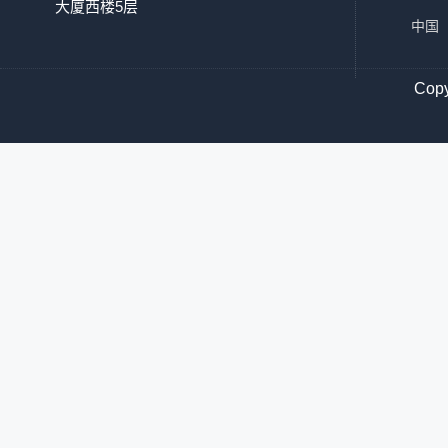
大厦西楼5层
中国
Co