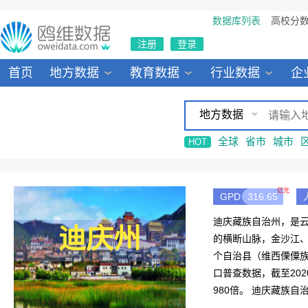
数据库列表
高校分
注册
登录
首页
地方数据
教育数据
行业数据
企
地方数据
全球
省市
城市
HOT
亿元
GPD
316.65
迪庆藏族自治州，是云
迪庆州
的横断山脉，金沙江、
个自治县（维西傈僳族
口普查数据，截至2020
980倍。 迪庆藏族
的一个远在东方群山峻