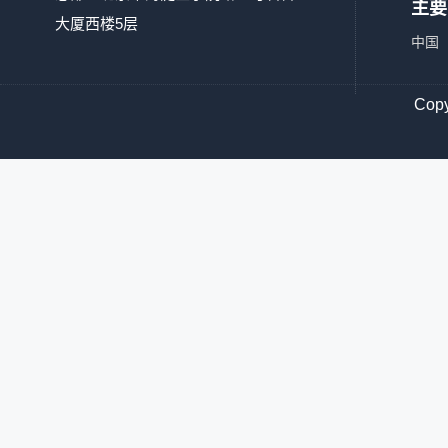
主要
大厦西楼5层
中国
Co