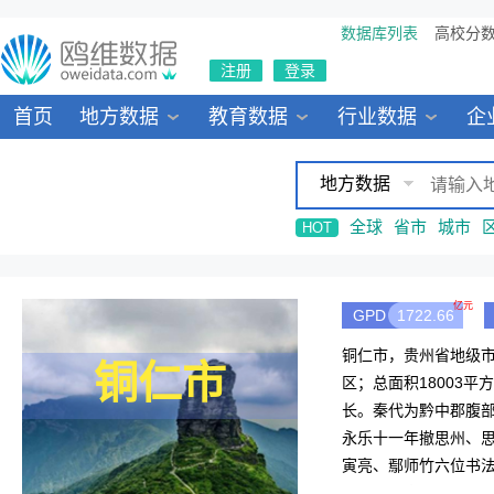
数据库列表
高校分
注册
登录
首页
地方数据
教育数据
行业数据
企
地方数据
全球
省市
城市
HOT
亿元
GPD
1722.66
铜仁市，贵州省地级
铜仁市
区；总面积18003平
长。秦代为黔中郡腹部
永乐十一年撤思州、
寅亮、鄢师竹六位书法
路、杭瑞高速公路、铜大