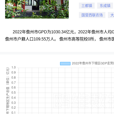
三都镇
东成镇
等。儋州粽子多用新 
香芋 由于独特的地理
国营西联农场
大
鸡。是一个古老的鸡种
充足，雨水丰富，土层
磨成米浆，用漏斗漏进
2022年儋州市GPD为1030.34亿元，2022年儋州市人均
产品。儋州粽子的糯米
儋州市户籍人口109.55万人。 儋州市高等院校0所， 儋州市
海、汕头、海南）经济
南岛高温烈日的特点，
洪、供水、发电、通航
</p> <dl> </dl> </p>