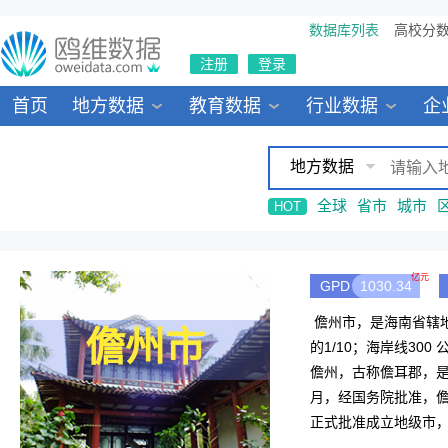
数据库列表
高校分
注册
登录
首页
地方数据
教育数据
行业数据
企
地方数据
全球
省市
城市
HOT
亿元
GPD
1030.34
儋州市，是海南省辖地
儋州市
的1/10；海岸线30
儋州，古称儋耳郡，是
月，经国务院批准，儋
正式批准成立地级市，
增长0.1%。 百科